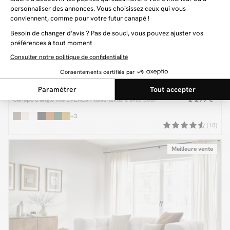
EVEREST
2 299 €
Canapé d'angle fixe EVEREST tissu texturé avec pouf
+3
(18)
Meilleure vente