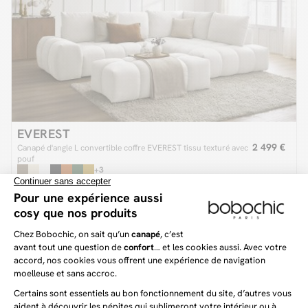
EVEREST
2 499 €
Canapé d'angle L convertible coffre EVEREST tissu texturé avec
pouf
+3
(12)