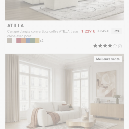
ATILLA
1 229 €
1 349 €
-9%
Canapé d'angle convertible coffre ATILLA tissu
chiné avec pouf
+2
(7)
Meilleure vente