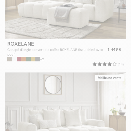
ROXELANE
1 449 €
Canapé d'angle convertible coffre ROXELANE tissu chiné avec
pouf
+2
(14)
Meilleure vente