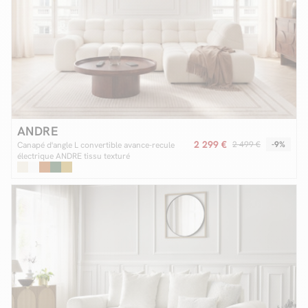
ANDRE
2 299 €
2 499 €
-9%
Canapé d'angle L convertible avance-recule
électrique ANDRE tissu texturé