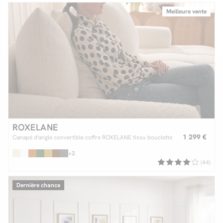
Meilleure vente
Facilité de paiements
Livraison
Aide et contact
Conseil sur mesure
Mieux nous connaître
ROXELANE
1 299 €
Canapé d'angle convertible coffre ROXELANE tissu bouclette
+2
(44)
Dernière chance