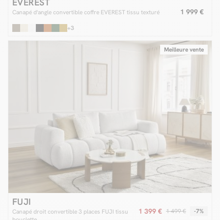
EVEREST
1 999 €
Canapé d'angle convertible coffre EVEREST tissu texturé
+3
Meilleure vente
FUJI
1 399 €
1 499 €
-7%
Canapé droit convertible 3 places FUJI tissu
bouclette