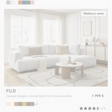
Meilleure vente
FUJI
1 999 €
Canapé d'angle L convertible FUJI tissu bouclette
+2
(19)