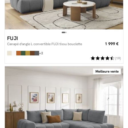
FUJI
1 999 €
Canapé d'angle L convertible FUJI tissu bouclette
+2
(19)
Meilleure vente