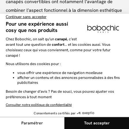
canapés convertibles ont notamment l’avantage de
combiner l’aspect fonctionnel à la dimension esthétique
et design, afin de s’intégrer parfaitement à la déco chic
de votre salon. Disponibles en plusieurs variétés,
canapés droits ou canapés d’angle, nos canapés
convertibles peuvent en effet s’adapter à différentes
configurations d’espace
, et ainsi embellir
harmonieusement votre salon.
Esthétique et intelligemment modulable, un canapé
convertible vous donnera la possibilité de transformer,
à l’envi, votre salon en chambre à coucher en un tour de
main. Si vous souhaitez un
canapé confortable
et
design, les canapés droits convertibles des collections
ENVY ou AUGUSTIN sauront totalement vous séduire
grâce à leur revêtement en tissu bouclette, offrant