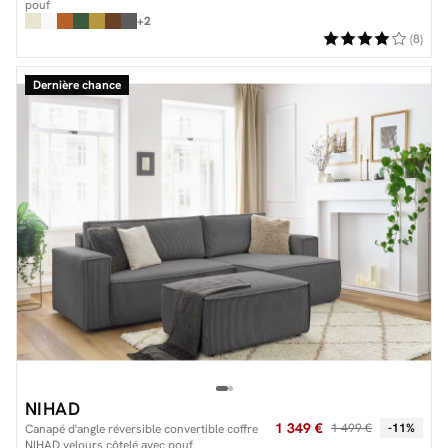
pouf
+2
(8)
Dernière chance
NIHAD
1 349 €
1 499 €
-11%
Canapé d'angle réversible convertible coffre
NIHAD velours côtelé avec pouf