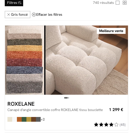
Filtres
740
résultats
Gris foncé
Effacer les filtres
Facilité de paiements
Meilleure vente
Livraison
Aide et contact
Conseil sur mesure
Mieux nous connaître
ROXELANE
1 299 €
Canapé d'angle convertible coffre ROXELANE tissu bouclette
+2
(45)