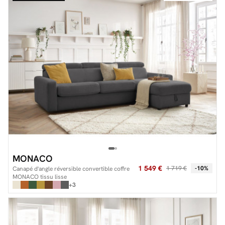
MONACO
1 549 €
1 719 €
-10%
Canapé d'angle réversible convertible coffre
MONACO tissu lisse
+3