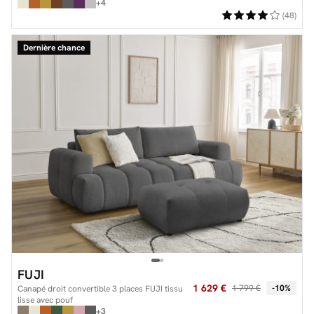
+4
(48)
Dernière chance
FUJI
1 629 €
1 799 €
-10%
Canapé droit convertible 3 places FUJI tissu
lisse avec pouf
+3