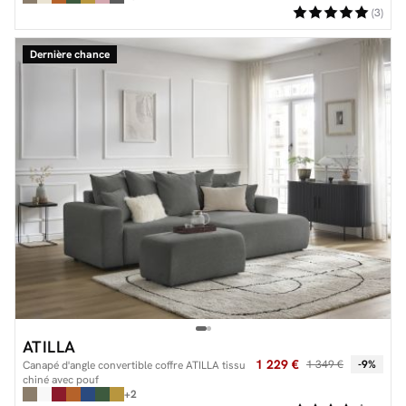
(3)
Dernière chance
ATILLA
1 229 €
1 349 €
-9%
Canapé d'angle convertible coffre ATILLA tissu
chiné avec pouf
+2