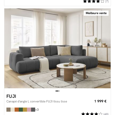
(7)
Meilleure vente
FUJI
1 999 €
Canapé d'angle L convertible FUJI tissu lisse
+3
(48)