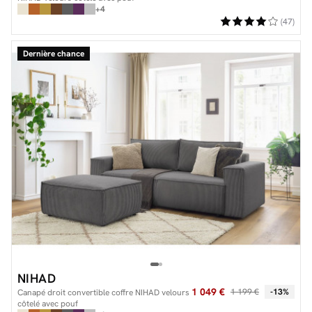
+4
(47)
Dernière chance
NIHAD
1 049 €
1 199 €
-13%
Canapé droit convertible coffre NIHAD velours
côtelé avec pouf