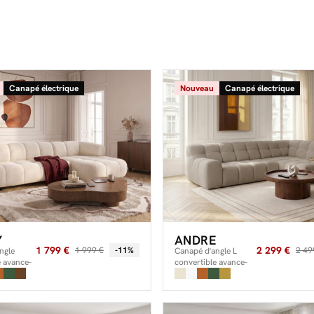
Canapé électrique
Nouveau
Canapé électrique
Y
ANDRE
1 799 €
2 299 €
1 999 €
-11%
2 49
ngle
Canapé d'angle L
e avance-
convertible avance-
trique
recule électrique
su
ANDRE tissu texturé