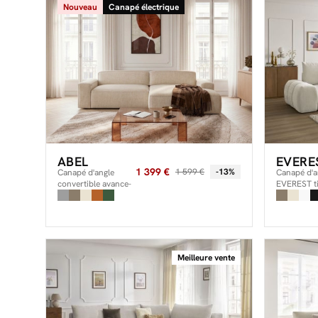
Nouveau
Canapé électrique
ABEL
EVERE
1 399 €
1 599 €
-13%
Canapé d'angle
Canapé d'an
convertible avance-
EVEREST ti
recule électrique
ABEL tissu chiné
Meilleure vente