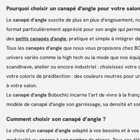
Pourquoi choisir un canapé d'angle pour votre salon
Le
canapé d’angle
suscite de plus en plus d’engouement, no
format particulièrement apprécié pour son angle qui perm
des
petits canapés d'angle
, pratique et simple à intégrer
Tous les
canapés d’angle
que nous vous proposons chez BOBOC
univers variés comme la high tech ou la mode que nos équip
scandinave, atelier ou encore industriel : choisissez votr
votre coloris de prédilection : des couleurs neutres pour un
à votre salon.
Le
canapé d’angle
Bobochic incarne l’art de vivre à la franç
modèle de canapé d’angle son garnissage, sa densité et so
Comment choisir son canapé d’angle ?
Le choix d’un
canapé d’angle
adapté à vos besoins et à vos e
modularité ou encore à son nombre de places. Tous ces élé