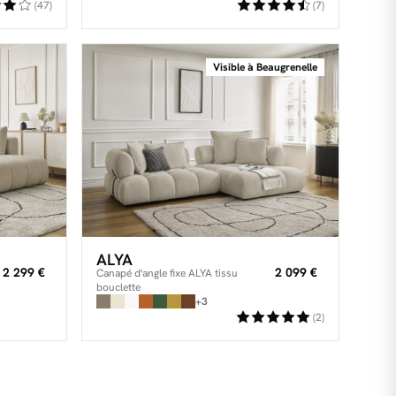
(47)
(7)
Visible à Beaugrenelle
ALYA
2 299 €
2 099 €
Canapé d'angle fixe ALYA tissu
bouclette
+3
(2)