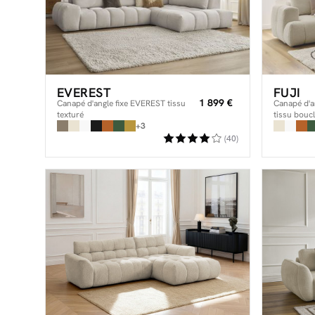
EVEREST
FUJI
1 899 €
Canapé d'angle fixe EVEREST tissu
Canapé d'a
texturé
tissu boucl
+3
(40)