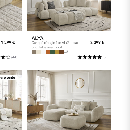
ALYA
1 299 €
2 399 €
Canapé d'angle fixe ALYA tissu
bouclette avec pouf
+3
(44)
(3)
eure vente