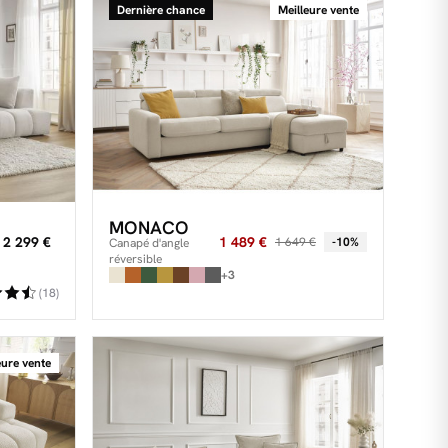
Dernière chance
Meilleure vente
MONACO
2 299 €
1 489 €
1 649 €
-10%
Canapé d'angle
réversible
convertible coffre
+3
MONACO tissu lisse
(18)
eure vente