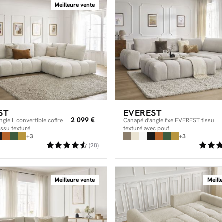
Meilleure vente
ST
EVEREST
2 099 €
gle L convertible coffre
Canapé d'angle fixe EVEREST tissu
ssu texturé
texturé avec pouf
+3
+3
(28)
Meilleure vente
Meill