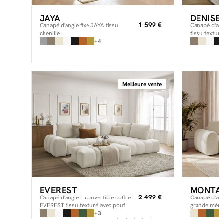
JAYA
DENIS
1 599 €
Canapé d'angle fixe JAYA tissu
Canapé d'a
chenille
tissu textu
+4
Meilleure vente
EVEREST
MONTA
2 499 €
Canapé d'angle L convertible coffre
Canapé d'an
EVEREST tissu texturé avec pouf
grande mé
+3
bouclette