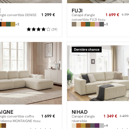
E
FUJI
1 299 €
1 699 €
1 79
ngle convertible DENISE
Canapé d'angle
ré
convertible FUJI tissu
+2
lisse
+3
(39)
Dernière chance
IGNE
NIHAD
1 699 €
1 349 €
1 499
gle convertible coffre
Canapé d'angle
ridienne MONTAIGNE tissu
réversible
convertible coffre
+4