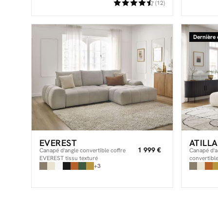
(12)
Dernière
EVEREST
ATILLA
1 999 €
Canapé d'angle convertible coffre
Canapé d'a
EVEREST tissu texturé
convertible
+3
ATILLA vel
avec pouf