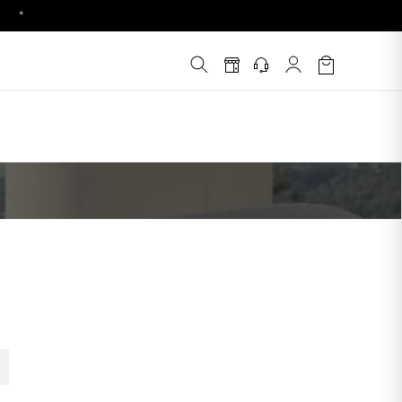
!
é
*