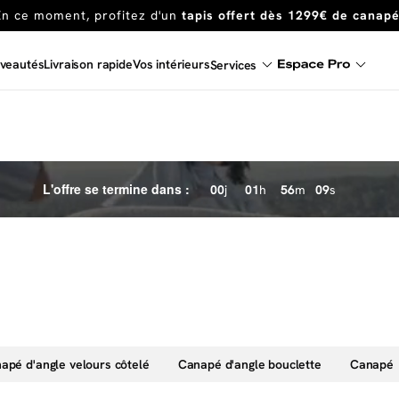
Dernière chance
de profiter de nos prix réduits
jusqu'à -50%
Excellent
veautés
Livraison rapide
Vos intérieurs
Services
En ce moment, profitez d'un
tapis offert dès 1299€ de canap
L'offre se termine dans :
00
j
01
h
56
m
07
s
apé d'angle velours côtelé
Canapé d'angle bouclette
Canapé