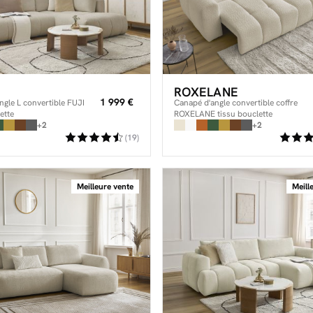
ROXELANE
1 999 €
ngle L convertible FUJI
Canapé d'angle convertible coffre
ette
ROXELANE tissu bouclette
+2
+2
(19)
Meilleure vente
Meill