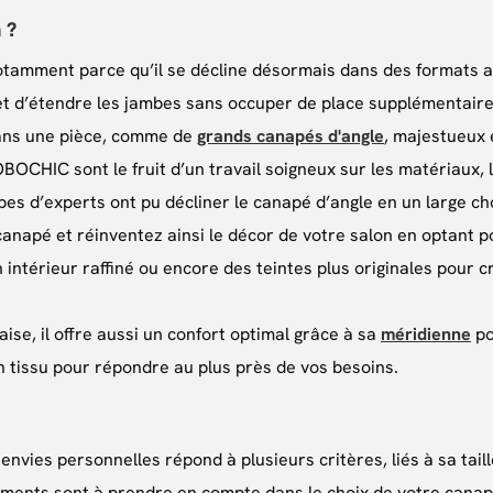
 ?
tamment parce qu’il se décline désormais dans des formats adap
et d’étendre les jambes sans occuper de place supplémentair
 dans une pièce, comme de
grands canapés d'angle
, majestueux 
HIC sont le fruit d’un travail soigneux sur les matériaux, la
es d’experts ont pu décliner le canapé d’angle en un large c
e canapé et réinventez ainsi le décor de votre salon en optan
 intérieur raffiné ou encore des teintes plus originales pour c
aise, il offre aussi un confort optimal grâce à sa
méridienne
po
n tissu pour répondre au plus près de vos besoins.
nvies personnelles répond à plusieurs critères, liés à sa taill
ments sont à prendre en compte dans le choix de votre canapé