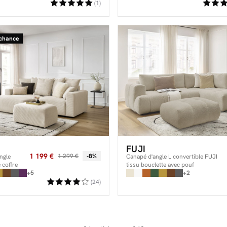
NIHAD velours
(1)
côtelé avec pouf
 chance
FUJI
1 199 €
1 299 €
-8%
ngle
Canapé d'angle L convertible FUJI
 coffre
tissu bouclette avec pouf
ours côtelé
+5
+2
(24)