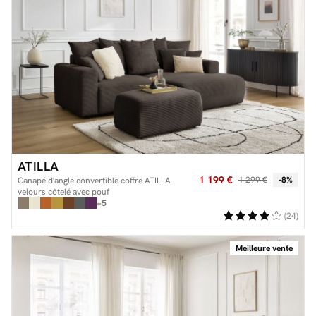
ATILLA
1 199 €
1 299 €
-8%
Canapé d'angle convertible coffre ATILLA
velours côtelé avec pouf
+5
(24)
Meilleure vente