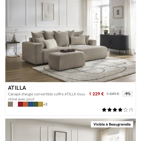
ATILLA
1 229 €
1 349 €
-9%
Canapé d'angle convertible coffre ATILLA tissu
chiné avec pouf
+2
(7)
Visible à Beaugrenelle