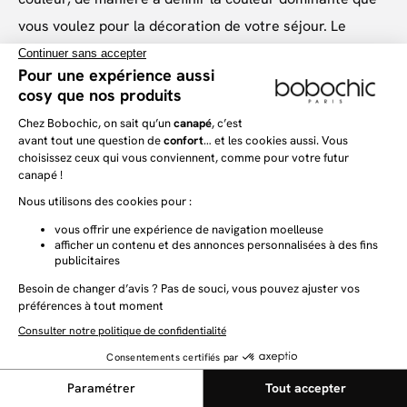
vous voulez pour la décoration de votre séjour. Le
canapé d’angle prenant beaucoup de place dans des
espaces réduits comme le sont bien souvent les salons,
il pourra par sa seule présence redéfinir totalement
l’atmosphère décorative de votre salon.
Comment aménager son salon avec un
canapé d’angle ?
L’aménagement d’un salon n’est pas à prendre à la
légère. Il s’agit en effet d’une pièce à vivre
fondamentale dans une maison ou dans un
appartement, et sa décoration requiert un certain sens
de l’harmonie et de l’équilibre. L’essentiel est de ne pas
surcharger votre séjour avec des meubles dont vous
n’aurez pas l’utilité au quotidien. Votre salon doit