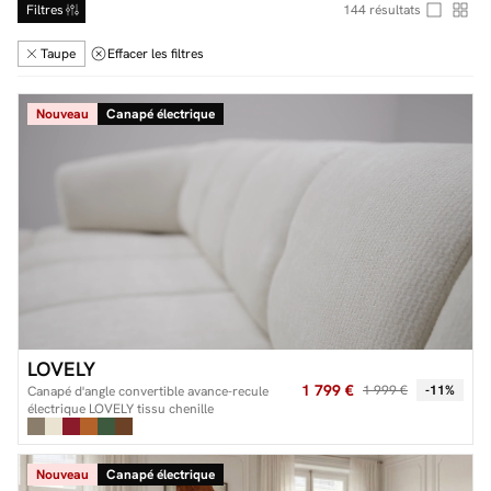
Filtres
144
résultats
Taupe
Effacer les filtres
Facilité de paiements
Nouveau
Canapé électrique
Livraison
Aide et contact
Conseil sur mesure
Mieux nous connaître
LOVELY
1 799 €
1 999 €
-11%
Canapé d'angle convertible avance-recule
électrique LOVELY tissu chenille
Nouveau
Canapé électrique