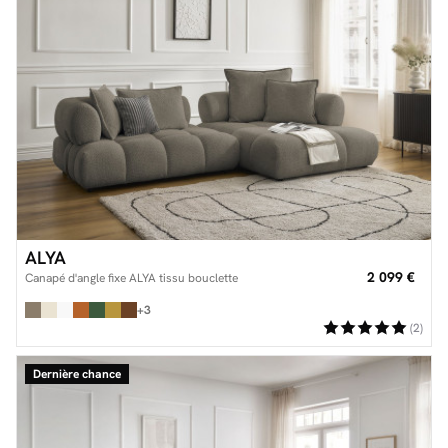
ALYA
2 099 €
Canapé d'angle fixe ALYA tissu bouclette
+3
(2)
Dernière chance