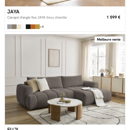
JAYA
1 599 €
Canapé d'angle fixe JAYA tissu chenille
+4
Meilleure vente
FUJI