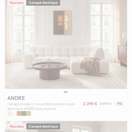
Nouveau
Canapé électrique
ANDRE
2 299 €
2 499 €
-9%
Canapé d'angle L convertible avance-recule
électrique ANDRE tissu texturé
Nouveau
Canapé électrique