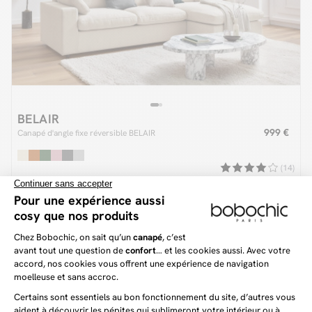
BELAIR
999 €
Canapé d'angle fixe réversible BELAIR
(14)
Dernière chance
Visible à Beaugrenelle