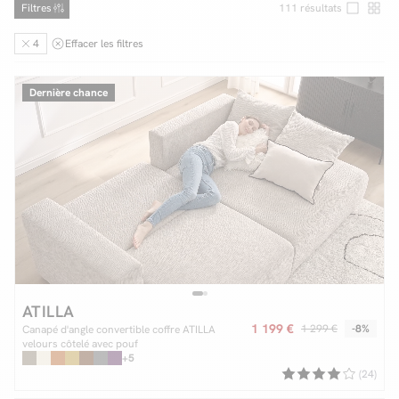
Filtres
111
résultats
4
Effacer les filtres
Facilité de paiements
Dernière chance
Livraison
Aide et contact
Conseil sur mesure
Mieux nous connaître
ATILLA
1 199 €
1 299 €
-8%
Canapé d'angle convertible coffre ATILLA
velours côtelé avec pouf
+5
(24)