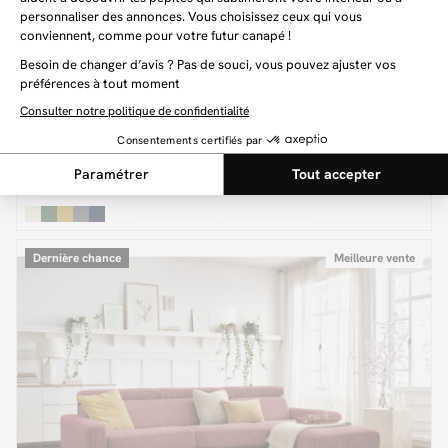
LEONARD
1 419 €
1 599 €
-12%
Canapé d'angle fixe LEONARD tissu texturé
Dernière chance
Meilleure vente