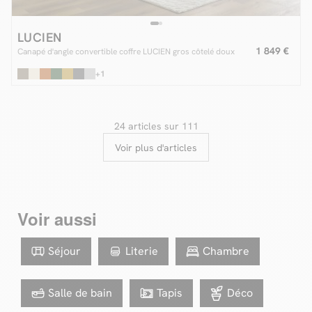
LUCIEN
1 849 €
Canapé d'angle convertible coffre LUCIEN gros côtelé doux
+1
24 articles sur 111
Voir plus d'articles
Voir aussi
Séjour
Literie
Chambre
Salle de bain
Tapis
Déco