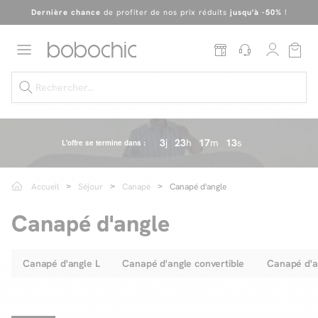
Dernière chance
de profiter de nos prix réduits
jusqu'à -50%
!
Excellent
Une
parure offerte
dès 999€ d'achat dans la catégorie "Lit"
3
j
23
h
17
m
10
s
L'offre se termine dans :
Dernière chance jusqu'à -50%
Accueil
Séjour
Canapé
Canapé d'angle
Nos Best-sellers
Canapé d'angle
Nouveautés
Canapé d'angle L
Canapé d'angle convertible
Canapé d'a
Livraison rapide
Vos intérieurs