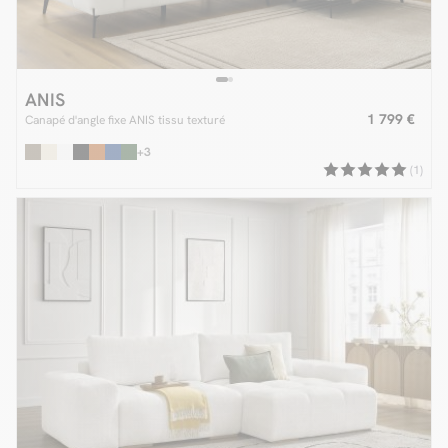
ANIS
1 799 €
Canapé d'angle fixe ANIS tissu texturé
+3
(1)