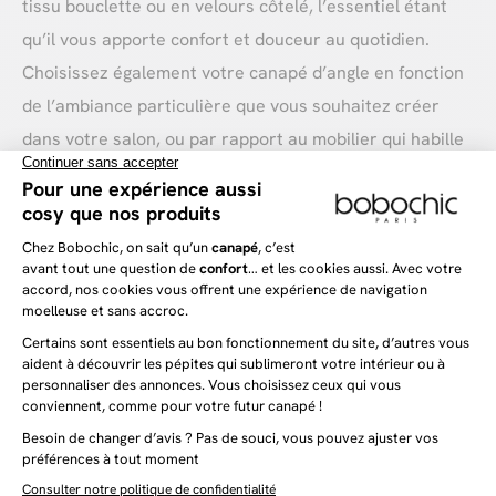
tissu bouclette ou en velours côtelé, l’essentiel étant
qu’il vous apporte confort et douceur au quotidien.
Choisissez également votre canapé d’angle en fonction
de l’ambiance particulière que vous souhaitez créer
dans votre salon, ou par rapport au mobilier qui habille
déjà votre pièce. Que vous recherchiez un canapé
d’angle de style moderne, vintage, bohème ou
scandinave, tous les styles sont représentés dans notre
sélection de canapés d’angle, et vous pourrez ainsi
trouver un modèle adapté au style que vous souhaitez
mettre en avant dans votre salon.
Choisissez enfin votre canapé d’angle en fonction de sa
couleur, de manière à définir la couleur dominante que
vous voulez pour la décoration de votre séjour. Le
canapé d’angle prenant beaucoup de place dans des