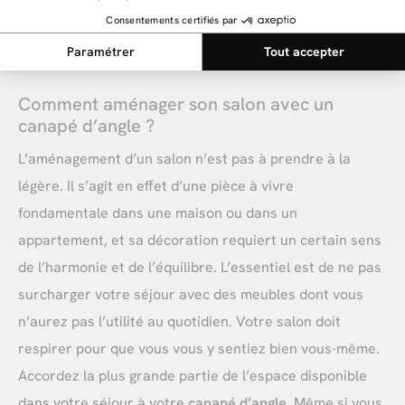
espaces réduits comme le sont bien souvent les salons,
il pourra par sa seule présence redéfinir totalement
l’atmosphère décorative de votre salon.
Comment aménager son salon avec un
canapé d’angle ?
L’aménagement d’un salon n’est pas à prendre à la
légère. Il s’agit en effet d’une pièce à vivre
fondamentale dans une maison ou dans un
appartement, et sa décoration requiert un certain sens
de l’harmonie et de l’équilibre. L’essentiel est de ne pas
surcharger votre séjour avec des meubles dont vous
n’aurez pas l’utilité au quotidien. Votre salon doit
respirer pour que vous vous y sentiez bien vous-même.
Accordez la plus grande partie de l’espace disponible
dans votre séjour à votre
canapé d’angle
. Même si vous