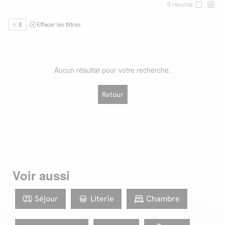
0
résultat
8
Effacer les filtres
Facilité de paiements
Livraison
Aucun résultat pour votre recherche.
Aide et contact
Retour
Conseil sur mesure
Mieux nous connaître
Voir aussi
Séjour
Literie
Chambre