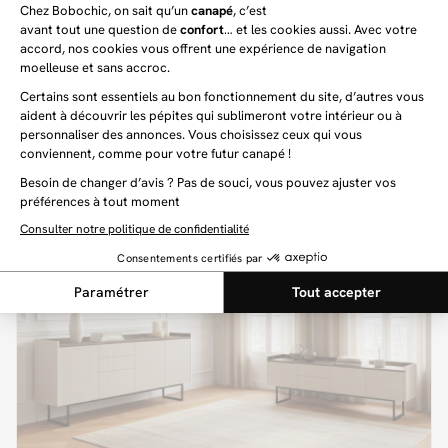
FERRET
1 099 €
Ensemble FERRET avec buffet 180 cm + meuble TV 180 cm +
table basse 100 cm effet tasseaux de bois