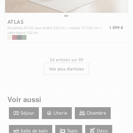
ATLAS
1 599 €
Ensemble ATLAS avec buffet 220 cm + meuble TV 220 cm +
table basse 120 cm
24 articles sur 89
Voir plus d'articles
Voir aussi
Séjour
Literie
Chambre
Salle de bain
Tapis
Déco