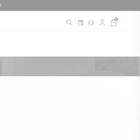
!
0
é
*