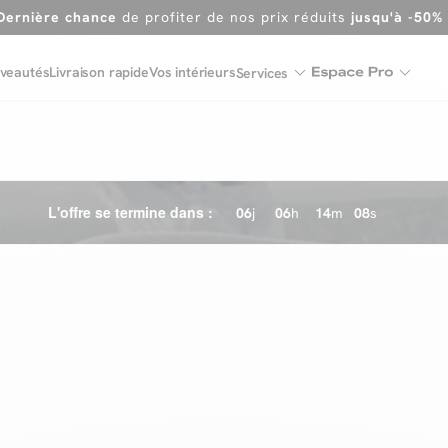
Dernière chance
de profiter de nos prix réduits
jusqu'à -50%
Excellent
veautés
Livraison rapide
Vos intérieurs
Services
En ce moment, profitez d'un
tapis offert dès 1299€ de canap
L'offre se termine dans :
06
j
06
h
14
m
07
s