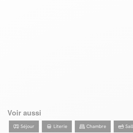
viscocse
Effacer les filtres
Voir aussi
Séjour
Literie
Chambre
Sal