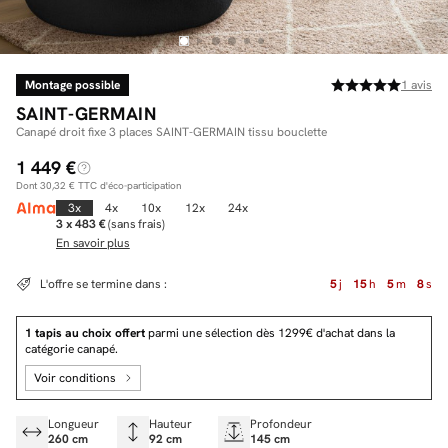
Montage possible
1
avis
Facilité de paiements
SAINT-GERMAIN
Livraison
Canapé droit fixe 3 places SAINT-GERMAIN tissu bouclette
1 449 €
Aide et contact
Dont
30,32 €
TTC d'éco-participation
Conseil sur mesure
3x
4x
10x
12x
24x
3 x 483 €
(sans frais)
En savoir plus
Mieux nous connaître
L'offre se termine dans :
5
j
15
h
5
m
8
s
1 tapis au choix offert
parmi une sélection dès 1299€ d'achat dans la
catégorie canapé.
Voir conditions
Longueur
Hauteur
Profondeur
260 cm
92 cm
145 cm