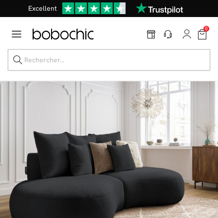
Excellent
Une
parure offerte
dès 999€ d'achat dans la catégorie "Lit"
0
Dernière chance jusqu'à -50%
Nos Best-sellers
Nouveautés
Livraison rapide
Vos intérieurs