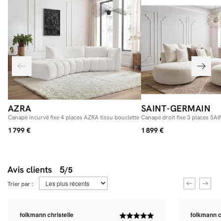
AZRA
SAINT-GERMAIN
Canapé incurvé fixe 4 places AZRA tissu bouclette
Canapé droit fixe 3 places S
bouclette avec pouf
1 799 €
1 899 €
Avis clients
5
/5
Trier par :
folkmann christelle
folkmann c