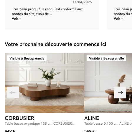
11/04/2026
Très beau produit, le rendu est conforme aux
Très beau p
photos du site, tissu de ...
photos du si
Voir +
Voir +
Votre prochaine découverte commence ici
Visible à Beaugrenelle
Visible à Beaugrenelle
CORBUSIER
ALINE
Table basse organique 138 cm CORBUSIER
Table basse D.100 cm ALINE b
placage chêne massif
manguier
449 €
549 €