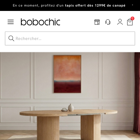
En ce moment, profitez d'un
tapis offert dès 1299€ de canapé
*
Dernière chance
de profiter de nos prix réduits
jusqu'à -50%
!
0
Excellent
Une
parure offerte
dès 999€ d'achat dans la catégorie "Lit"
Dernière chance jusqu'à -50%
Nos Best-sellers
Nouveautés
Livraison rapide
Vos intérieurs