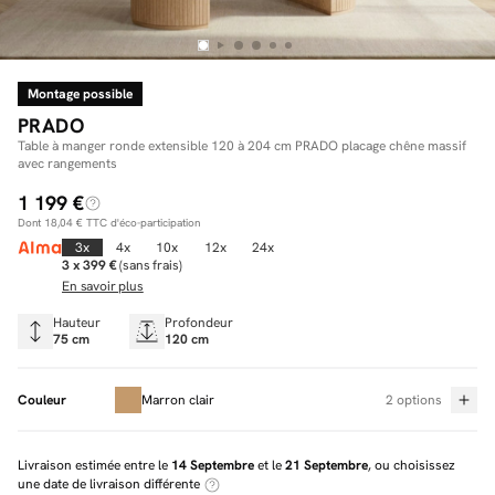
Montage possible
Facilité de paiements
PRADO
Livraison
Table à manger ronde extensible 120 à 204 cm PRADO placage chêne massif
avec rangements
Aide et contact
1 199 €
Dont
18,04 €
TTC d'éco-participation
Conseil sur mesure
3x
4x
10x
12x
24x
3 x 399 €
(sans frais)
Mieux nous connaître
En savoir plus
Hauteur
Profondeur
75 cm
120 cm
Couleur
Marron clair
2 options
Livraison estimée entre le
14 Septembre
et le
21 Septembre
, ou choisissez
une date de livraison différente