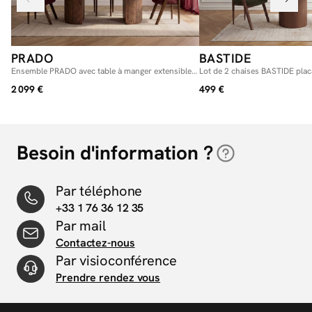
PRADO
BASTIDE
Ensemble PRADO avec table à manger extensible
Lot de 2 chaises BASTIDE plac
avec rangements 120 à 204 cm + lot de chaises
tissu bouclette
2 099 €
499 €
BASTIDE placage chêne massif
Besoin d'information ?
Par téléphone
+33 1 76 36 12 35
Par mail
Contactez-nous
Par visioconférence
Prendre rendez vous