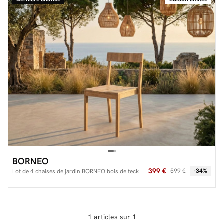
Facilité de paiements
Livraison
Aide et contact
Conseil sur mesure
Mieux nous connaître
BORNEO
399 €
599 €
-34%
Lot de 4 chaises de jardin BORNEO bois de teck
1 articles sur 1