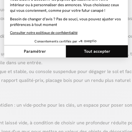
x, il existe plusieurs critères à prendre en compte :
n couloir ou une entrée étroite. Comptez 30 à 40 cm pour un pa
èles, avec des versions extensibles pouvant aller au-delà pour
 une simple mise en valeur décorative (miroir, lampe, plante), 
ile dans une entrée.
ique et stable, ou console suspendue pour dégager le sol et fa
apport qualité-prix, placage bois pour un rendu plus naturel 
tidien : un vide-poche pour les clés, un espace pour poser son
ent laissé vide, à condition de choisir une profondeur réduite 
le long d'un mur pour mettre en valeur des objets de décoratio