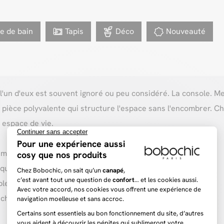
le de bain
Tapis
Déco
Nouveauté
l'un d'eux est souvent ignoré ou peu considéré. La console. Me
ièce polyvalente qui structure l'espace sans l'encombrer. Ch
 espace de vie.
n mur sans empiéter sur l'espace
qu'à 110 cm pour les modèles extensibles)
ble d'appoint
e chambre