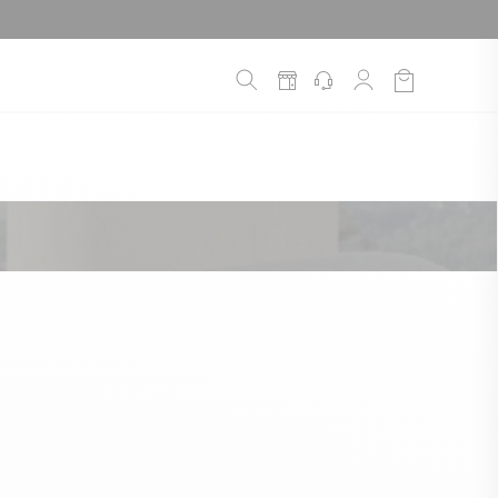
é
*
!