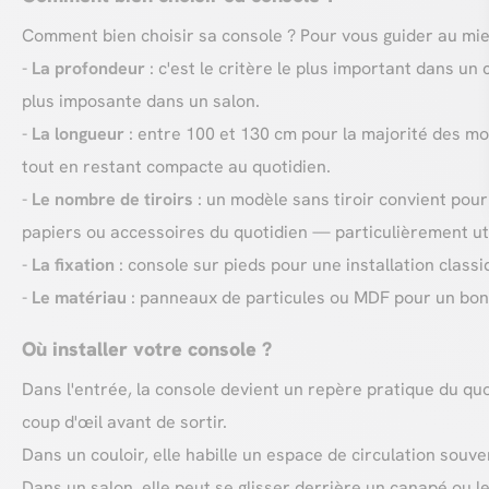
Comment bien choisir sa console ? Pour vous guider au mieu
-
La profondeur
: c'est le critère le plus important dans u
plus imposante dans un salon.
-
La longueur
: entre 100 et 130 cm pour la majorité des mod
tout en restant compacte au quotidien.
-
Le nombre de tiroirs
: un modèle sans tiroir convient pour
papiers ou accessoires du quotidien — particulièrement ut
-
La fixation
: console sur pieds pour une installation class
-
Le matériau
: panneaux de particules ou MDF pour un bon r
Où installer votre console ?
Dans l'entrée, la console devient un repère pratique du quo
coup d'œil avant de sortir.
Dans un couloir, elle habille un espace de circulation souv
Dans un salon, elle peut se glisser derrière un canapé ou 