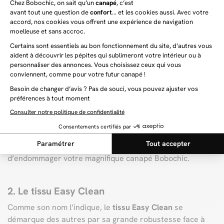
Bobochic vous aide dans
l'entretien au quotidien
Sachez que de nombreux canapés
Bobochic
profitent de
tissus résistants et faciles à entretenir.
1. Le tissu déperlant
Dans ce cas de figure, sachez que le tissu empêchera le
liquide de pénétrer et maintiendra tous les liquides à la
surface. D’un simple coup de serviette, vous parviendrez
à vous débarrasser du liquide et ainsi éviter
d’endommager votre magnifique canapé Bobochic.
2. Le tissu Easy Clean
Comme son nom l’indique, le
tissu Easy Clean
se
démarque des autres par sa grande robustesse face à