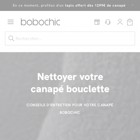
En ce moment, profitez d'un
tapis offert dès 1299€ de canapé
*
Dernière chance
de profiter de nos prix réduits
jusqu'à -50%
!
Excellent
Une
parure offerte
dès 999€ d'achat dans la catégorie "Lit"
Nettoyer votre
Dernière chance jusqu'à -50%
canapé bouclette
Nos Best-sellers
Nouveautés
CONSEILS D'ENTRETIEN POUR VOTRE CANAPÉ
BOBOCHIC
Livraison rapide
Vos intérieurs