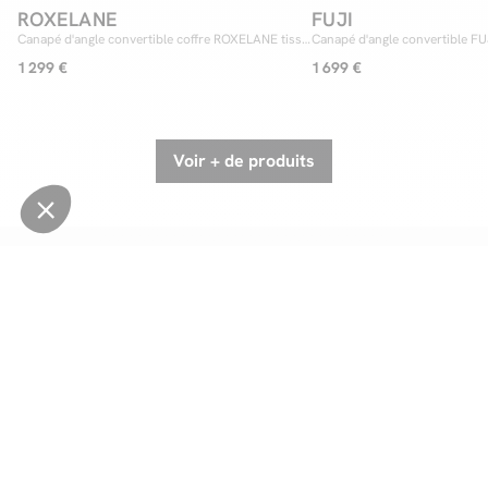
ROXELANE
FUJI
Canapé d'angle convertible coffre ROXELANE tissu
Canapé d'angle convertible FUJ
bouclette
1 299 €
1 699 €
Voir + de produits
Besoin d'information ?
Nos conseillers sont à votre disposition pour répondre à
toutes vos questions avant vos achats !
Ou appelez-nous au
+33 1 76 36 12 35
(Du lundi au jeudi
de 09h à 18h, le vendredi de 09h à 17h)