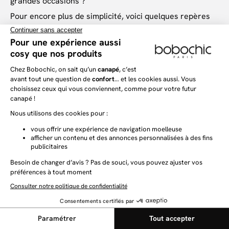
grandes occasions ?
Pour encore plus de simplicité, voici quelques repères
pratiques pour faire le bon choix :
- La hauteur d'assise
doit idéalement se situer entre 44
et 48 cm pour s'accorder avec une table standard (75
cm de hauteur).
- Le revêtement
: optez pour le tissu texturé ou la
bouclette pour un rendu chaleureux et mat, ou le
velours côtelé pour une touche plus raffinée.
- Le volume
: si votre salle à manger est petite,
privilégiez des chaises à 4 pieds fins qui allègent
visuellement l'espace.
-
La largeur d'assise
: elle doit permettre au moins 45 à
50 cm par personne pour un confort optimal autour de
la table.