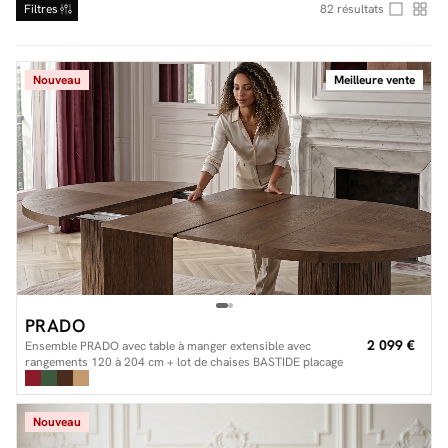
Filtres
82
résultats
Nouveau
Meilleure vente
Facilité de paiements
Livraison
Aide et contact
Conseil sur mesure
Mieux nous connaître
PRADO
2 099 €
Ensemble PRADO avec table à manger extensible avec
rangements 120 à 204 cm + lot de chaises BASTIDE placage
chêne massif
Nouveau