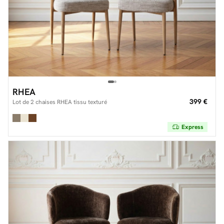
RHEA
399 €
Lot de 2 chaises RHEA tissu texturé
Express