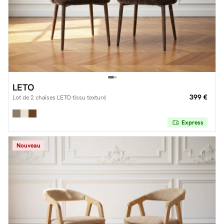
LETO
399 €
Lot de 2 chaises LETO tissu texturé
Express
Nouveau