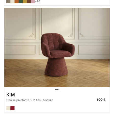
+10
KIM
199 €
Chaise pivotante KIM tissu texturé