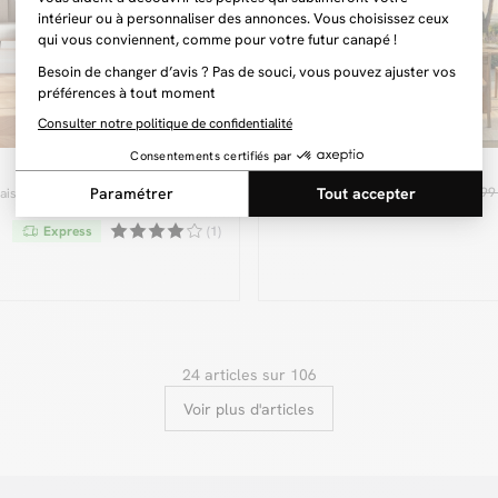
POSITANO
299 €
1 299 €
1 999
aises CELIA beige tissu
Ensemble de jardin
POSITANO avec
table extensible 200
Express
(1)
à 260 cm + 8
chaises bois de teck
24 articles sur 106
Voir plus d'articles