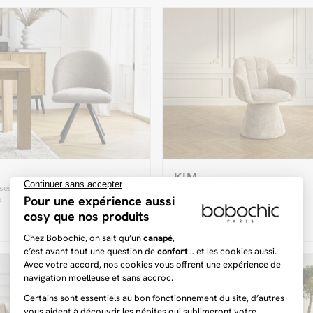
KIM
499 €
ses LALIE tissu texturé et
Chaise pivotante KIM tissu texturé
e
Dernière chance