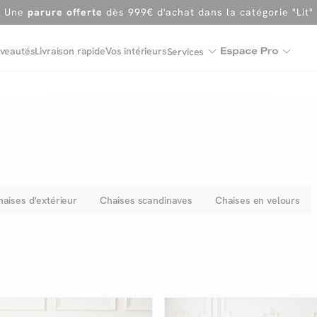
En ce moment, profitez d'un
tapis offert dès 1299€ de canap
Dernière chance
de profiter de nos prix réduits
jusqu'à -50%
veautés
Livraison rapide
Vos intérieurs
Services
Excellent
Une
parure offerte
dès 999€ d'achat dans la catégorie "Lit"
aises d'extérieur
Chaises scandinaves
Chaises en velours