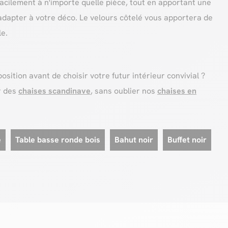
facilement à n'importe quelle pièce, tout en apportant une
adapter à votre déco. Le velours côtelé vous apportera de
le.
sition avant de choisir votre futur intérieur convivial ?
r des
chaises scandinave
, sans oublier nos
chaises en
e
Table basse ronde bois
Bahut noir
Buffet noir