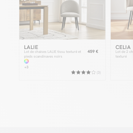
LALIE
CELIA
459 €
Lot de chaises LALIE tissu texturé et
Lot de 2 ch
pieds scandinaves noirs
texturé
+3
(3)