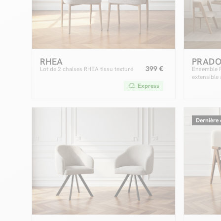
RHEA
PRAD
399 €
Lot de 2 chaises RHEA tissu texturé
Ensemble 
extensible
204 cm + l
Express
placage ch
Dernière