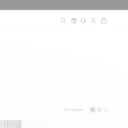
é
*
!
106
résultats