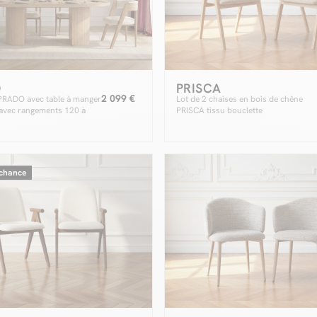
O
PRISCA
2 099 €
PRADO avec table à manger
Lot de 2 chaises en bois de chêne
 avec rangements 120 à
PRISCA tissu bouclette
ot de chaises BASTIDE
êne massif
 chance