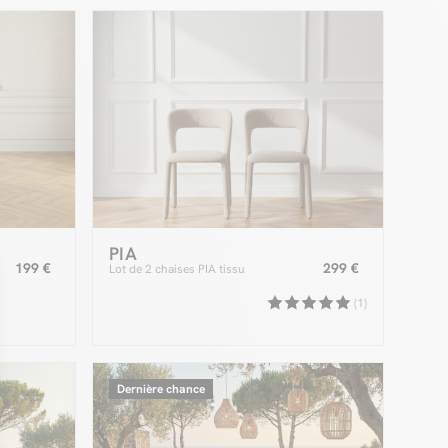
PIA
199 €
299 €
Lot de 2 chaises PIA tissu
(1)
Dernière chance