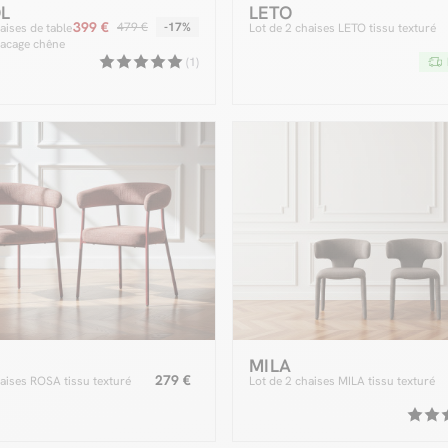
L
LETO
399 €
479 €
-17%
aises de table
Lot de 2 chaises LETO tissu texturé
acage chêne
issu bouclette
(1)
MILA
279 €
haises ROSA tissu texturé
Lot de 2 chaises MILA tissu texturé