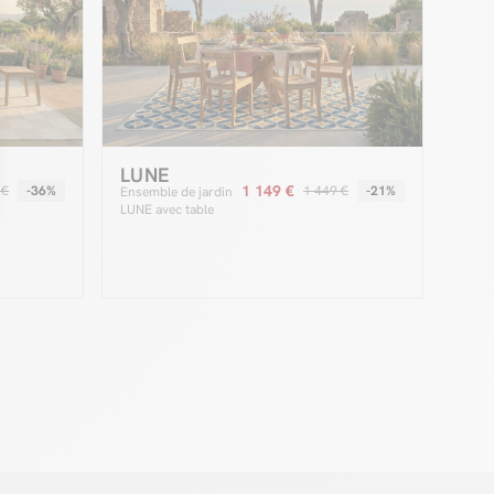
LUNE
1 149 €
 €
-36%
1 449 €
-21%
Ensemble de jardin
LUNE avec table
D.150 cm + 8
chaises bois de teck