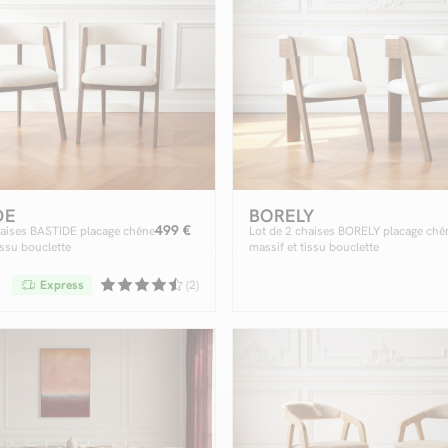
DE
BORELY
499 €
haises BASTIDE placage chêne
Lot de 2 chaises BORELY placage chê
issu bouclette
massif et tissu bouclette
Express
(2)