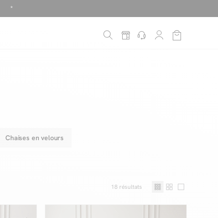
!
é
*
Chaises en velours
18
résultats