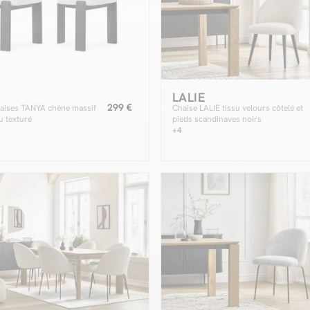
LALIE
299 €
haises TANYA chêne massif
Chaise LALIE tissu velours côtelé et
su texturé
pieds scandinaves noirs
+4