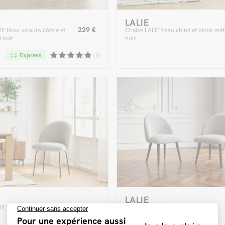
LALIE
229 €
E tissu velours côtelé et
Chaise LALIE tissu chiné et pieds mét
l noir
noir
Express
(1)
LALIE
249 €
E tissu texturé et pieds
Lot de chaises LALIE tissu chiné et
pieds scandinaves noirs