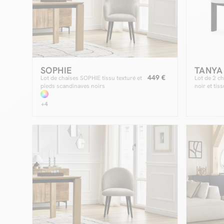
SOPHIE
TANYA
449 €
Lot de chaises SOPHIE tissu texturé et
Lot de 2 c
pieds scandinaves noirs
noir et tis
+4