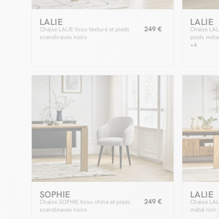
LALIE
LALIE
249 €
Chaise LALIE tissu texturé et pieds
Chaise LALI
scandinaves noirs
pieds méta
+4
SOPHIE
LALIE
249 €
Chaise SOPHIE tissu chiné et pieds
Chaise LALI
scandinaves noirs
métal noir