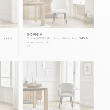
SOPHIE
229 €
249 €
Chaise SOPHIE tissu bouclette et pieds
scandinaves noirs
+2