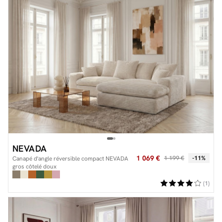
NEVADA
1 069 €
1 199 €
-11%
Canapé d'angle réversible compact NEVADA
gros côtelé doux
(1)