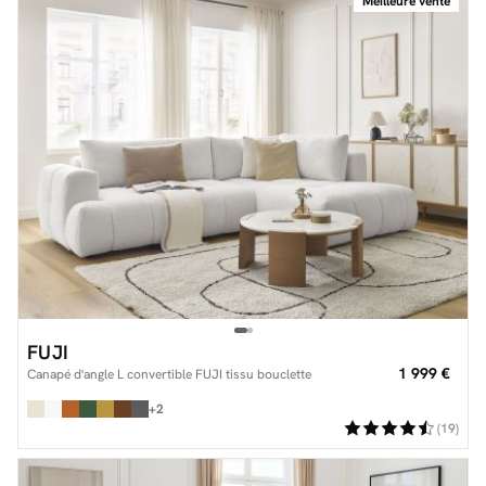
Meilleure vente
FUJI
1 999 €
Canapé d'angle L convertible FUJI tissu bouclette
+2
(19)