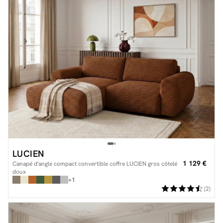
LUCIEN
1 129 €
Canapé d'angle compact convertible coffre LUCIEN gros côtelé
doux
+1
(2)