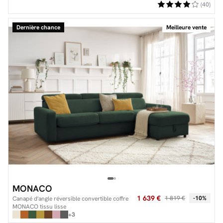
(40)
Dernière chance
Meilleure vente
MONACO
1 639 €
1 819 €
-10%
Canapé d'angle réversible convertible coffre
MONACO tissu lisse
+3