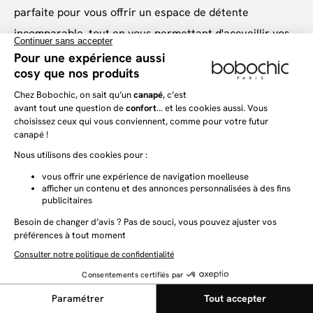
parfaite pour vous offrir un espace de détente
incomparable, tout en vous permettant d'accueillir vos
proches dans les meilleures conditions !
Choisissez ensuite votre canapé d’angle en
fonction de
son revêtement
, qu’il soit en tissu chiné ou texturé, en
tissu bouclette ou en velours côtelé, l’essentiel étant
qu’il vous apporte confort et douceur au quotidien.
Choisissez également votre canapé d’angle en fonction
de l’ambiance particulière que vous souhaitez créer
dans votre salon, ou par rapport au mobilier qui habille
déjà votre pièce. Que vous recherchiez un canapé
d’angle de style moderne, vintage, bohème ou
scandinave, tous les styles sont représentés dans notre
sélection de canapés d’angle, et vous pourrez ainsi
trouver un modèle adapté au style que vous souhaitez