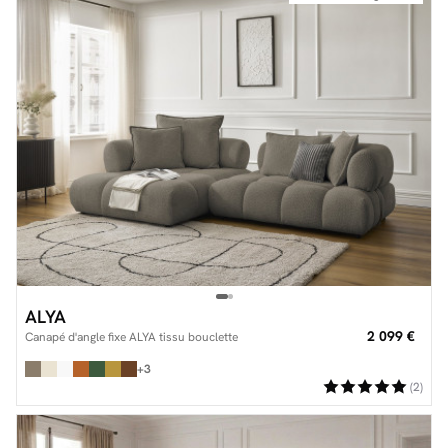
ALYA
2 099 €
Canapé d'angle fixe ALYA tissu bouclette
+3
(2)