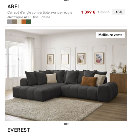
ABEL
1 399 €
1 599 €
-13%
Canapé d'angle convertible avance-recule
électrique ABEL tissu chiné
Meilleure vente
EVEREST