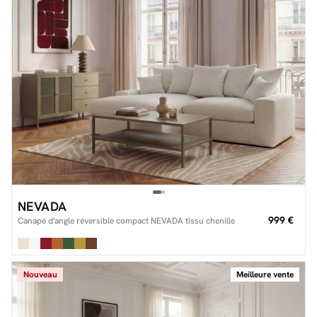
NEVADA
999 €
Canapé d'angle réversible compact NEVADA tissu chenille
Nouveau
Meilleure vente