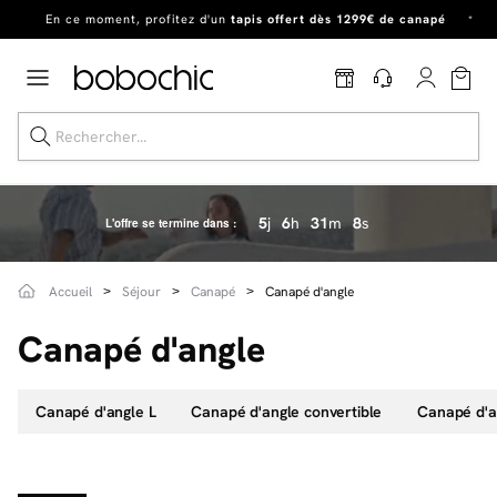
Dernière chance
de profiter de nos prix réduits
jusqu'à -50%
!
Excellent
Une
parure offerte
dès 999€ d'achat dans la catégorie "Lit"
5
j
6
h
31
m
5
s
L'offre se termine dans :
Dernière chance jusqu'à -50%
Accueil
Séjour
Canapé
Canapé d'angle
Nos Best-sellers
Canapé d'angle
Nouveautés
Canapé d'angle L
Canapé d'angle convertible
Canapé d'a
Livraison rapide
Vos intérieurs