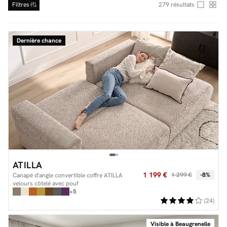
Filtres
279
résultats
Dernière chance
Facilité de paiements
Livraison
Aide et contact
Conseil sur mesure
Mieux nous connaître
ATILLA
1 199 €
1 299 €
-8%
Canapé d'angle convertible coffre ATILLA
velours côtelé avec pouf
+5
(24)
Visible à Beaugrenelle