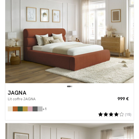
JAGNA
999 €
Lit coffre JAGNA
+1
(15)