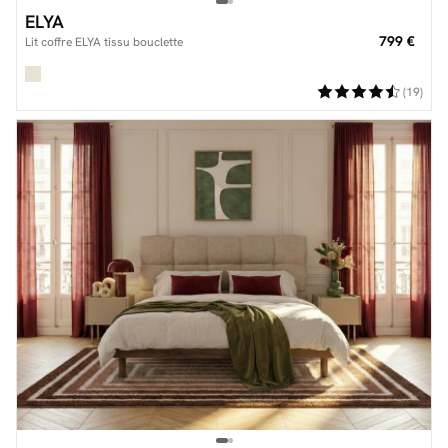
ELYA
799 €
Lit coffre ELYA tissu bouclette
(19)