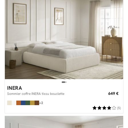
INERA
649 €
Sommier coffre INERA tissu bouclette
+2
(5)