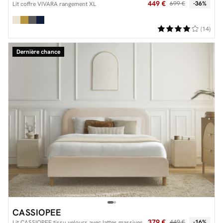
449 €
699 €
-36%
Lit coffre VIVARA rangement XL
(14)
Dernière chance
CASSIOPEE
379 €
449 €
-16%
Lit CASSIOPEE tissu velours avec lattes massives