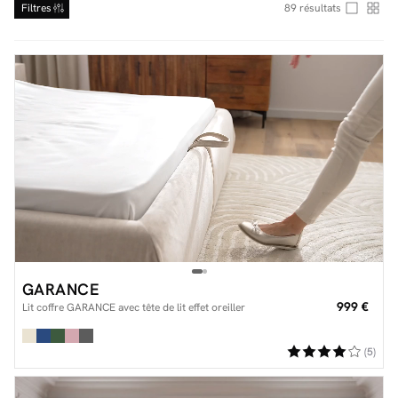
Filtres
89
résultats
Facilité de paiements
Livraison
Aide et contact
Conseil sur mesure
Mieux nous connaître
GARANCE
999 €
Lit coffre GARANCE avec tête de lit effet oreiller
(5)