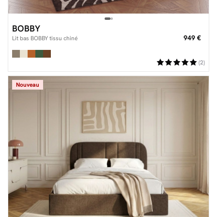
BOBBY
949 €
Lit bas BOBBY tissu chiné
(2)
Nouveau