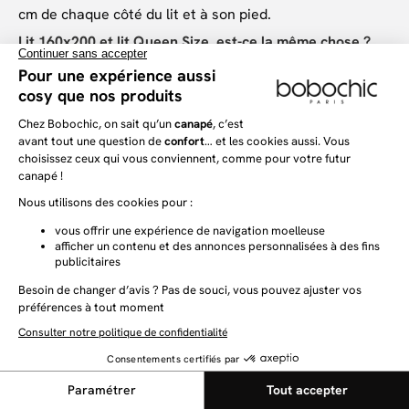
cm de chaque côté du lit et à son pied.
Lit 160x200 et lit Queen Size, est-ce la même chose ?
Oui, le terme Queen Size désigne commercialement les
lits de 160x200 cm, par opposition au lit King Size
(180x200 cm et plus).
Le sommier et le matelas sont-ils inclus avec le lit ?
Cela dépend du modèle : certains lits sont vendus avec
un sommier à lattes intégré, d'autres nécessitent
l'achat séparé du sommier et du matelas. Vérifiez la
fiche produit avant de commander.
Un lit coffre 160x200 est-il plus difficile à installer ?
Non, l'installation reste comparable à celle d'un lit
classique. Le mécanisme d'ouverture du coffre est
intégré au sommier et ne nécessite pas d'outillage
particulier au quotidien.