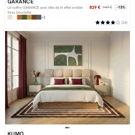
GARANCE
829 €
949 €
-13%
Lit coffre GARANCE avec tête de lit effet oreiller
tissu bouclette
+2
(24)
KUMO