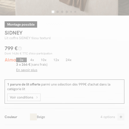
Montage possible
Facilité de paiements
SIDNEY
Livraison
Lit coffre SIDNEY tissu texturé
799 €
Aide et contact
Dont
14,86 €
TTC d'éco-participation
Conseil sur mesure
3x
4x
10x
12x
24x
3 x 266 €
(sans frais)
En savoir plus
Mieux nous connaître
1 parure de lit offerte
parmi une sélection dès 999€ d'achat dans la
catégorie lit
Voir conditions
Couleur
Beige
4 options