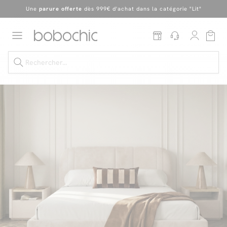
En ce moment, profitez d'un
tapis offert dès 1299€ de canapé
*
Dernière chance
de profiter de nos prix réduits
jusqu'à -50%
!
Excellent
Une
parure offerte
dès 999€ d'achat dans la catégorie "Lit"
Dernière chance jusqu'à -50%
Nos Best-sellers
Nouveautés
Livraison rapide
Vos intérieurs