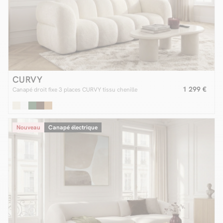
CURVY
1 299 €
Canapé droit fixe 3 places CURVY tissu chenille
Nouveau
Canapé électrique