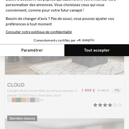
CLOUD
1 999 €
2 149 €
-7%
Canapé droit convertible ouverture express 3
places CLOUD tissu lisse avec pouf
+1
(7)
Dernière chance