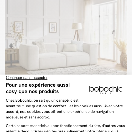
ZEPHYR
1 199 €
Canapé droit fixe 2 places ZEPHYR
+3
(1)