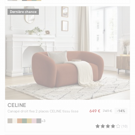
Dernière chance
CELINE
649 €
749 €
-14%
Canapé droit fixe 2 places CELINE tissu lisse
+3
(10)