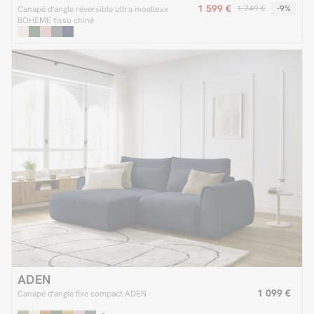
1 599 €
1 749 €
-9%
Canapé d'angle réversible ultra moelleux
BOHEME tissu chiné
ADEN
1 099 €
Canapé d'angle fixe compact ADEN