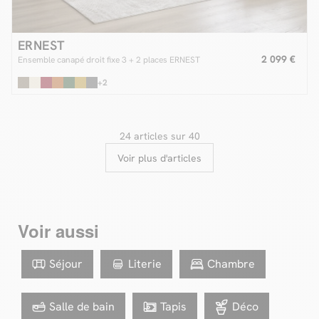
ERNEST
2 099 €
Ensemble canapé droit fixe 3 + 2 places ERNEST
+2
24 articles sur 40
Voir plus d'articles
Voir aussi
Séjour
Literie
Chambre
Salle de bain
Tapis
Déco