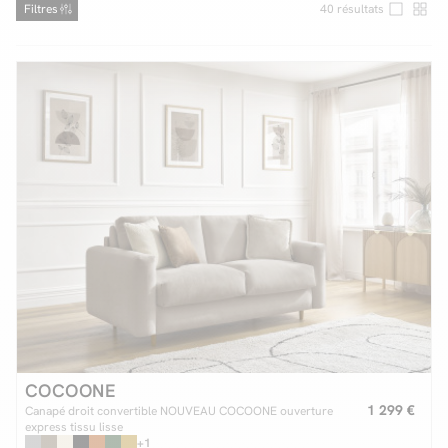
Filtres
40
résultats
Facilité de paiements
Livraison
Aide et contact
Conseil sur mesure
Mieux nous connaître
COCOONE
1 299 €
Canapé droit convertible NOUVEAU COCOONE ouverture
express tissu lisse
+1