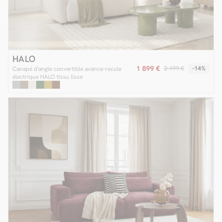
HALO
1 899 €
2 199 €
-14%
Canapé d'angle convertible avance-recule
électrique HALO tissu lisse