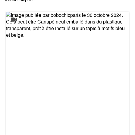
à même de sublimer votre décoration ou bien, capable d’apporter une touche
de douceur et de modernité, alors le canapé ARCHIMEDE est le modèle idéal.
Outre un visuel incomparable, le tissu lisse du ARCHIMEDE dispose d’autres
avantages, comme sa fonction antitache. Ainsi, ce dernier se montre
particulièrement résistant à tout type de taches, vous permettant d’intervenir
rapidement et ainsi, éviter d’endommager en profondeur le canapé.
Facilitez-vous le quotidien
Les qualités du canapé droit ARCHIMEDE ne s’arrêtent pas là. En effet, ce
modèle dispose d’une fonctionnalité « ouverture express » qui vous garantit
de pouvoir facilement le transformer en un couchage quotidien de grand
confort. Parfait pour les studios ou les petits séjours, où vous devez
optimiser l’espace. Qui plus est, le matelas inclus dans le canapé ARCHIMEDE
est soutenu par une structure métallique afin qu’il vous offre une stabilité et
un confort de grande qualité pour vos nuits. Toujours dans cette idée de vous
offrir un canapé pratique au quotidien, sachez que celui-ci est déhoussable.
Le tissu est lavable en machine à 30 degrés pour vous assurer de conserver
son éclat et de ne pas l’endommager.