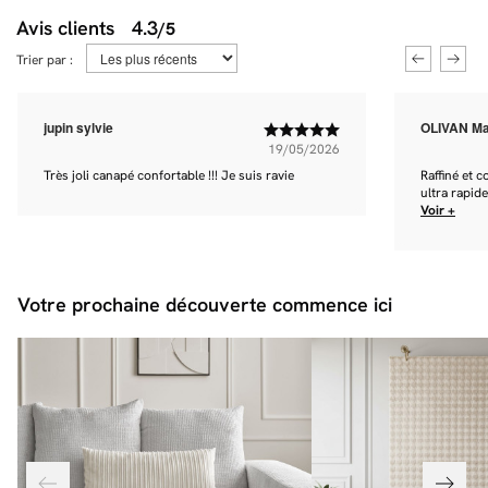
Avis clients
4.3
/5
Trier par :
jupin sylvie
OLIVAN M
19/05/2026
Très joli canapé confortable !!! Je suis ravie
Raffiné et 
ultra rapide 
Voir +
Votre prochaine découverte commence ici