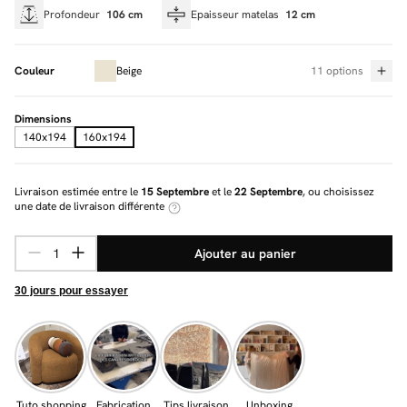
Profondeur
106 cm
Epaisseur matelas
12 cm
Couleur
Beige
11 options
Dimensions
140x194
160x194
Livraison estimée entre le
15 Septembre
et le
22 Septembre
, ou choisissez
une date de livraison différente
Ajouter au panier
30 jours pour essayer
Tuto shopping
Fabrication
Tips livraison
Unboxing