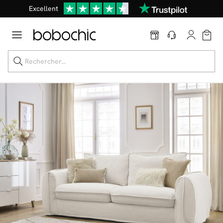
Excellent
Une
parure offerte
dès 999€ d'achat dans la catégorie "Lit"
Dernière chance jusqu'à -50%
Nos Best-sellers
Nouveautés
Livraison rapide
Vos intérieurs