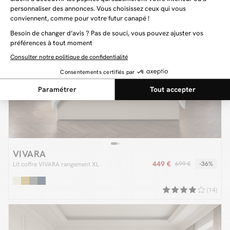
VIVARA
449 €
699 €
-36%
Lit coffre VIVARA rangement XL
(14)