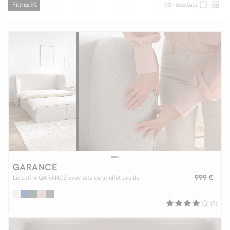
Filtres
93
résultats
Facilité de paiements
Livraison
Aide et contact
Conseil sur mesure
Mieux nous connaître
GARANCE
999 €
Lit coffre GARANCE avec tête de lit effet oreiller
(5)