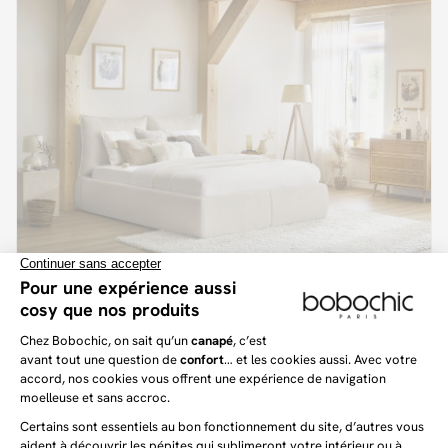
GARANCE
829 €
949 €
-13%
Lit coffre GARANCE avec tête de lit effet oreiller
tissu bouclette
+2
(24)
Dernière chance
Meilleure vente