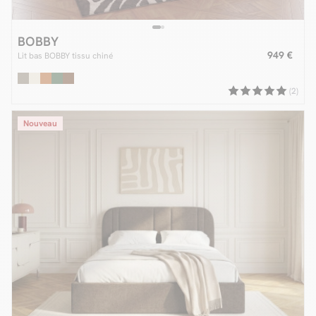
BOBBY
949 €
Lit bas BOBBY tissu chiné
(2)
Nouveau