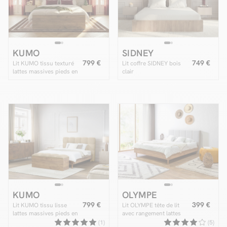
KUMO
SIDNEY
799 €
749 €
Lit KUMO tissu texturé
Lit coffre SIDNEY bois
lattes massives pieds en
clair
bois naturel + Bout de lit
KUMO tissu texturé
KUMO
OLYMPE
799 €
399 €
Lit KUMO tissu lisse
Lit OLYMPE tête de lit
lattes massives pieds en
avec rangement lattes
bois naturel + Bout de lit
massives et pieds en bois
(1)
(5)