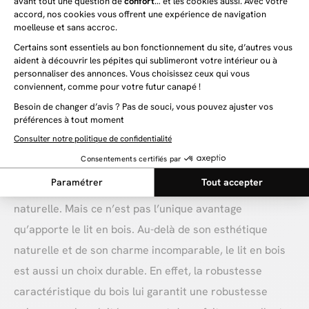
acacia ou même le teck, idéal pour tout meuble
extérieur) le lit en bois offre une esthétique naturelle et
chaleureuse qui s’adapte facilement à la plupart des
déco. Sans compter que ce dernier vous apportera
l’élégance naturelle du bois, et ainsi qu’une touche
nature pleine de douceur et très tendance.
Pourquoi choisir un lit en bois ?
Bien évidemment, le lit bois est un choix judicieux pour
ceux qui veulent se créer une chambre élégante et
naturelle. Mais ce n’est pas l’unique avantage
qu’apporte le lit en bois. Au-delà de son esthétique
naturelle et de son charme incomparable, le lit en bois
est aussi un choix durable. En effet, la robustesse
caractéristique du bois lui garantit une robustesse