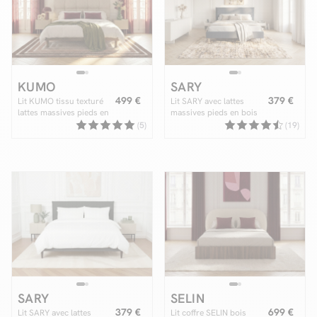
Facilité de paiements
KUMO
SARY
Livraison
499 €
379 €
Lit KUMO tissu texturé
Lit SARY avec lattes
lattes massives pieds en
massives pieds en bois
Aide et contact
bois naturel
naturel
(5)
(19)
Conseil sur mesure
Mieux nous connaître
SARY
SELIN
379 €
699 €
Lit SARY avec lattes
Lit coffre SELIN bois