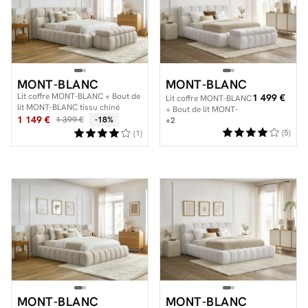
Facilité de paiements
MONT-BLANC
MONT-BLANC
Livraison
Lit coffre MONT-BLANC + Bout de
1 499 €
Lit coffre MONT-BLANC
lit MONT-BLANC tissu chiné
+ Bout de lit MONT-
Aide et contact
1 149 €
1 399 €
-18%
BLANC tissu bouclette
+2
(5)
(1)
Conseil sur mesure
Mieux nous connaître
MONT-BLANC
MONT-BLANC