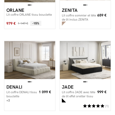
ORLANE
ZENITA
Lit coffre ORLANE tissu bouclette
659 €
Lit coffre sommier et tête
de lit inclus ZENITA
979 €
1 149 €
-15%
DENALI
JADE
1 099 €
999 €
Lit coffre DENALI tissu
Lit coffre JADE avec tête
bouclette
de lit effet oreiller tissu
+2
chenille
(1)