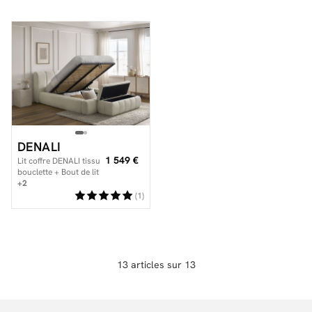
DENALI
1 549 €
Lit coffre DENALI tissu
bouclette + Bout de lit
DENALI
+2
(1)
13 articles sur 13