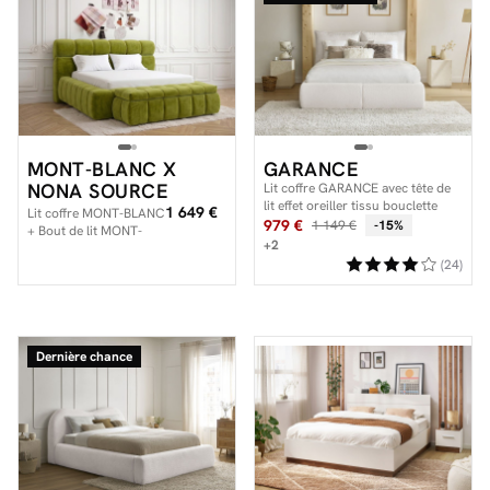
MONT-BLANC X
GARANCE
NONA SOURCE
Lit coffre GARANCE avec tête de
lit effet oreiller tissu bouclette
1 649 €
Lit coffre MONT-BLANC
979 €
1 149 €
-15%
+ Bout de lit MONT-
+2
BLANC tissu velours
(24)
Dernière chance