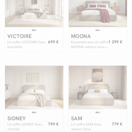
Facilité de paiements
VICTOIRE
MOONA
Livraison
699 €
1 299 €
Lit coffre VICTOIRE tissu
Ensemble avec lit coffre
bouclette
MOONA velours lisse +
Aide et contact
matelas hybride
Conseil sur mesure
Mieux nous connaître
SIDNEY
SAM
799 €
779 €
Lit coffre SIDNEY tissu
Lit coffre SAM tissu
chenille
velours lisse