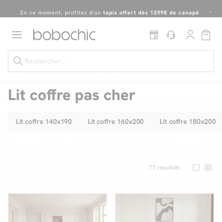
En ce moment, profitez d'un
tapis offert dès 1299€ de canapé
*
Dernière chance
de profiter de nos prix réduits
jusqu'à -50%
!
Excellent
Une
parure offerte
dès 999€ d'achat dans la catégorie "Lit"
Lit coffre pas cher
Lit coffre 140x190
Lit coffre 160x200
Lit coffre 180x200
Dernière chance jusqu'à -50%
Nos Best-sellers
Nouveautés
77
résultats
Livraison rapide
Vos intérieurs