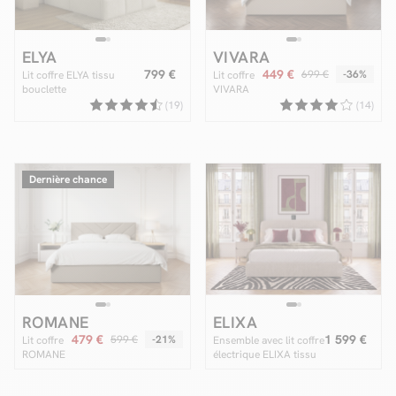
ELYA
VIVARA
799 €
449 €
699 €
-36%
Lit coffre ELYA tissu
Lit coffre
bouclette
VIVARA
rangement
(19)
(14)
XL
Dernière chance
ROMANE
ELIXA
479 €
1 599 €
599 €
-21%
Lit coffre
Ensemble avec lit coffre
ROMANE
électrique ELIXA tissu
texturé + matelas
hybride