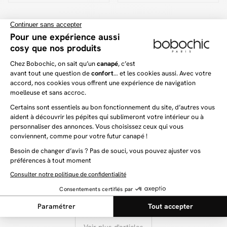
intégrés + matelas
intégrés
hybride
Dernière chance
JAGNA
CLOTHILDE
Lit coffre CLOTHILDE
899 €
Lit coffre JAGNA
879 €
1 099 €
-21%
+1
(15)
(8)
24 articles sur 77