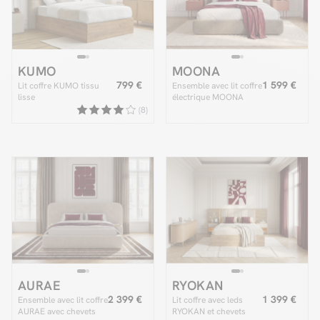
KUMO
MOONA
799 €
1 599 €
Lit coffre KUMO tissu
Ensemble avec lit coffre
lisse
électrique MOONA
velours lisse + matelas
(8)
hybride
AURAE
RYOKAN
2 399 €
1 399 €
Ensemble avec lit coffre
Lit coffre avec leds
AURAE avec chevets
RYOKAN et chevets