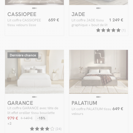
CASSIOPEE
JADE
659 €
1 249 €
Lit coffre CASSIOPEE
Lit coffre JADE tissu
tissu velours lisse
graphique + bout de lit
JADE Edition Limitée
(1)
Dernière chance
GARANCE
PALATIUM
Lit coffre GARANCE avec tête de
649 €
Lit coffre PALATIUM tissu
lit effet oreiller tissu bouclette
velours
979 €
1 149 €
-15%
+2
(24)