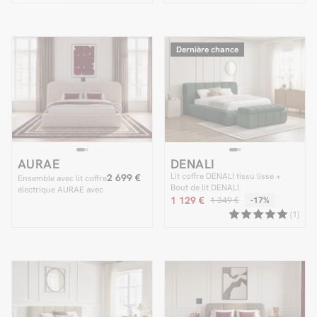
Dernière chance
AURAE
DENALI
Lit coffre DENALI tissu lisse +
2 699 €
Ensemble avec lit coffre
Bout de lit DENALI
électrique AURAE avec
1 129 €
1 349 €
-17%
chevets intégrés +
matelas hybride
(1)