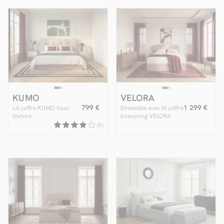
KUMO
VELORA
799 €
1 299 €
Lit coffre KUMO tissu
Ensemble avec lit coffre
texturé
boxspring VELORA
velours lisse + matelas
(6)
hybride