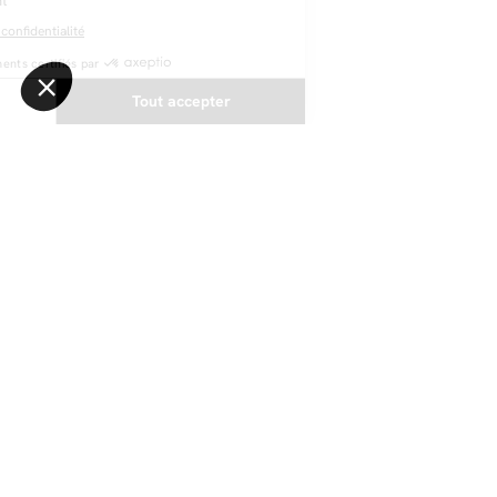
NEWSLETTER
Restez au courant des dernières nouveautés
Envoyer
@bobochicparis
Suivez nous sur nos réseaux sociaux