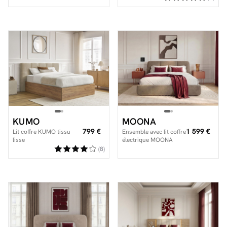
KUMO
MOONA
799 €
1 599 €
Lit coffre KUMO tissu
Ensemble avec lit coffre
lisse
électrique MOONA
velours lisse + matelas
(8)
hybride