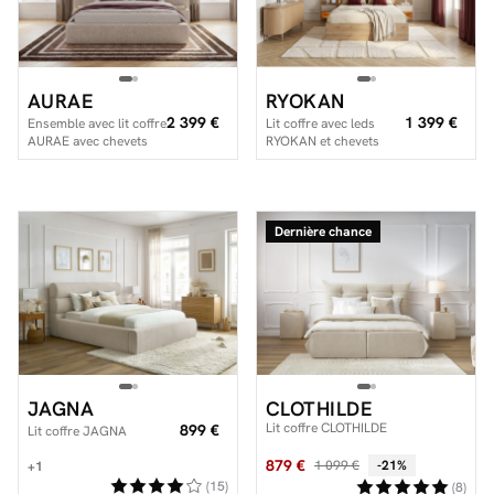
AURAE
RYOKAN
2 399 €
1 399 €
Ensemble avec lit coffre
Lit coffre avec leds
AURAE avec chevets
RYOKAN et chevets
intégrés + matelas
intégrés
hybride
Dernière chance
JAGNA
CLOTHILDE
Lit coffre CLOTHILDE
899 €
Lit coffre JAGNA
879 €
1 099 €
-21%
+1
(15)
(8)