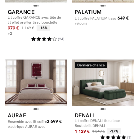
GARANCE
PALATIUM
Lit coffre GARANCE avec tête de
649 €
Lit coffre PALATIUM tissu
lit effet oreiller tissu bouclette
velours
979 €
1 149 €
-15%
+2
(24)
Dernière chance
AURAE
DENALI
Lit coffre DENALI tissu lisse +
2 699 €
Ensemble avec lit coffre
Bout de lit DENALI
électrique AURAE avec
1 129 €
1 349 €
-17%
chevets intégrés +
matelas hybride
(1)