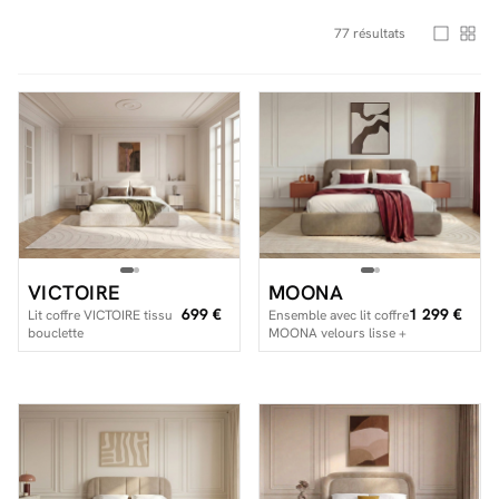
77
résultats
Facilité de paiements
Livraison
Aide et contact
Conseil sur mesure
Mieux nous connaître
VICTOIRE
MOONA
699 €
1 299 €
Lit coffre VICTOIRE tissu
Ensemble avec lit coffre
bouclette
MOONA velours lisse +
matelas hybride