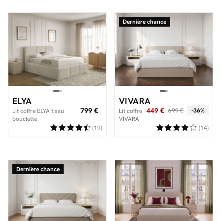
Dernière chance
ELYA
VIVARA
799 €
449 €
699 €
-36%
Lit coffre ELYA tissu
Lit coffre
bouclette
VIVARA
rangement
(19)
(14)
XL
Dernière chance