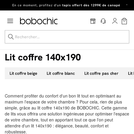
En ce moment, profitez d'un
tapis offert dès 1299€ de canapé
*
Dernière chance
de profiter de nos prix réduits
jusqu'à -50%
!
Excellent
Une
parure offerte
dès 999€ d'achat dans la catégorie "Lit"
Lit coffre 140x190
Lit coffre beige
Lit coffre blanc
Lit coffre pas cher
Lit
Dernière chance jusqu'à -50%
Nos Best-sellers
Comment profiter du confort d'un bon lit tout en optimisant au
Nouveautés
maximum l'espace de votre chambre ? Pour cela, rien de plus
simple, grâce au lit coffre 140x190 de BOBOCHIC. Cette gamme
Livraison rapide
de lits vous offrira une solution ingénieuse pour optimiser l'espace
de votre chambre, tout en apportant tout ce que l'on peut
Vos intérieurs
attendre d'un lit 140x190 : élégance, beauté, confort et
robustesse.