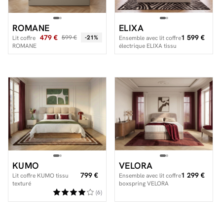
ROMANE
ELIXA
479 €
1 599 €
599 €
-21%
Lit coffre
Ensemble avec lit coffre
ROMANE
électrique ELIXA tissu
texturé + matelas
hybride
KUMO
VELORA
799 €
1 299 €
Lit coffre KUMO tissu
Ensemble avec lit coffre
texturé
boxspring VELORA
velours lisse + matelas
(6)
hybride