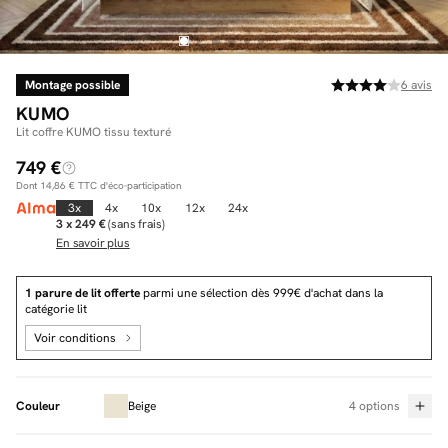
Montage possible
6
avis
Facilité de paiements
KUMO
Livraison
Lit coffre KUMO tissu texturé
749 €
Aide et contact
Dont
14,86 €
TTC d'éco-participation
Conseil sur mesure
3x
4x
10x
12x
24x
3 x 249 €
(sans frais)
En savoir plus
Mieux nous connaître
1 parure de lit offerte
parmi une sélection dès 999€ d'achat dans la
catégorie lit
Voir conditions
Couleur
Beige
4 options