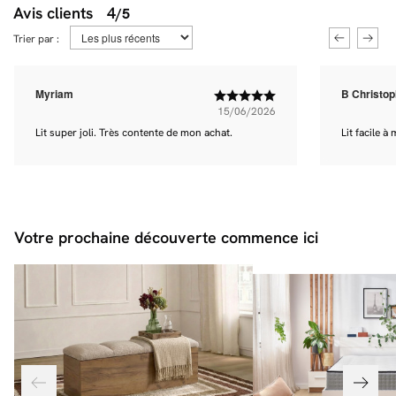
vous référant aux dimensions mentionnées sur la fiche produit.
Avis clients
4
/5
** Attention, les vérins nécessitent du poids pour être manipulés, veillez à
installer votre matelas avant toute manipulation.
Trier par :
Myriam
B Christo
15/06/2026
Lit super joli. Très contente de mon achat.
Lit facile 
Votre prochaine découverte commence ici