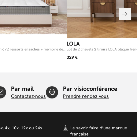
LOLA
 672 ressorts ensachés + mémoire de
Lot de 2 chevets 2 tiroirs LOLA plaqué frên
329 €
Par mail
Par visioconférence
Contactez-nous
Prendre rendez vous
x, 4x, 10x, 12x ou 24x
Le savoir faire d’une marque
française