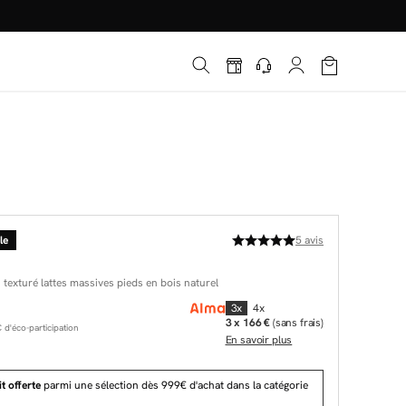
é
*
!
le
5
avis
 texturé lattes massives pieds en bois naturel
3x
4x
3 x 166 €
(sans frais)
d'éco-participation
En savoir plus
t offerte
parmi une sélection dès 999€ d'achat dans la catégorie