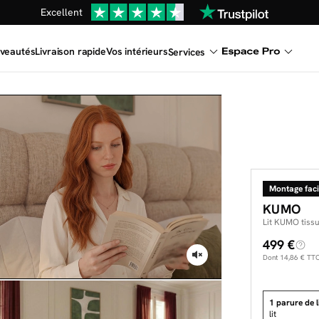
Une
parure offerte
dès 999€ d'achat dans la catégorie "Lit"
En ce moment, profitez d'un
tapis offert dès 1299€ de canap
veautés
Livraison rapide
Vos intérieurs
Services
Dernière chance
de profiter de nos prix réduits
jusqu'à -50%
Excellent
Une
parure offerte
dès 999€ d'achat dans la catégorie "Lit"
Montage faci
KUMO
Lit KUMO tissu
499 €
Dont
14,86 €
TTC 
1 parure de li
lit