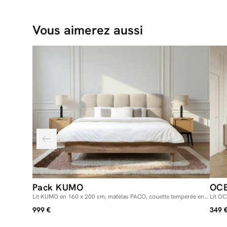
Vous aimerez aussi
Pack KUMO
OC
Lit KUMO en 160 x 200 cm, matelas PACO, couette tempérée en
Lit OC
240 x 260 cm RE-DREAM, deux oreillers RE-DREAM en 60 x 60
999 €
349 
cm