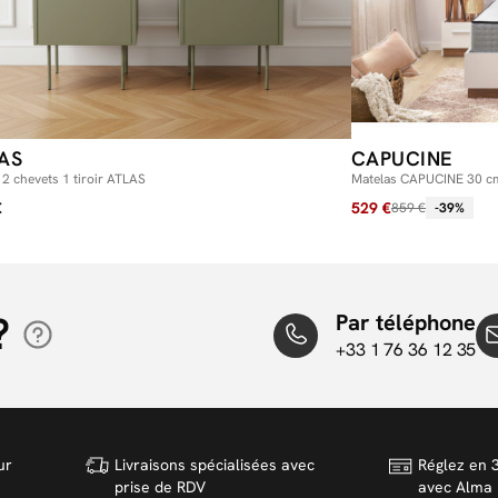
AS
CAPUCINE
 2 chevets 1 tiroir ATLAS
Matelas CAPUCINE 30 cm
forme
€
529 €
859 €
-39%
?
Par téléphone
+33 1 76 36 12 35
ur
Livraisons spécialisées avec
Réglez en 3
prise de RDV
avec Alma