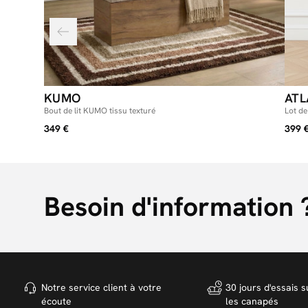
KUMO
ATL
Bout de lit KUMO tissu texturé
Lot de
349 €
399 
Besoin d'information 
Notre service client à votre
30 jours d'essais s
écoute
les canapés