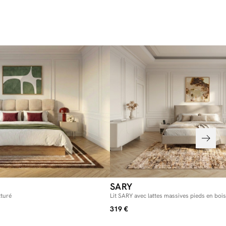
des colis 160x200 :
3 x 20 x 23 cm / 30 kg
86 x 113 x 15 cm / 25 kg
des colis 180x200 :
3 x 27 x 21 cm / 33 kg
6 x 113 x 15 cm / 27 kg
 que les colis passent bien dans vos portes et escaliers en vous
imensions mentionnées sur la fiche produit.
SARY
xturé
Lit SARY avec lattes massives pieds en bois
319 €