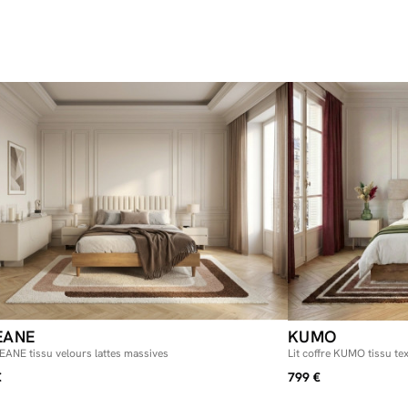
Dimensions 
Colis 1 : 20
Colis 2 : 1
Dimensions 
Colis 1 : 20
Colis 2 :20
* Assurez-vous
référant aux d
EANE
KUMO
EANE tissu velours lattes massives
Lit coffre KUMO tissu te
€
799 €