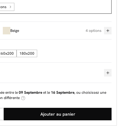
ions
Beige
4 options
160x200
180x200
mée entre le
09 Septembre
et le
16 Septembre
, ou choisissez une
on différente
Ajouter au panier