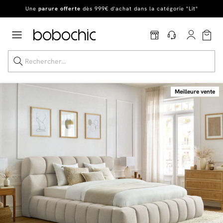
En ce moment, profitez d'un
tapis offert dès 1299€ de canapé
*
Dernière chance
de profiter de nos prix réduits
jusqu'à -50%
!
Excellent
Une
parure offerte
dès 999€ d'achat dans la catégorie "Lit"
Meilleure vente
Dernière chance jusqu'à -50%
Nos Best-sellers
Nouveautés
Livraison rapide
Vos intérieurs