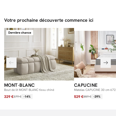
Votre prochaine découverte commence ici
Dernière chance
MONT-BLANC
CAPUCINE
Bout de lit MONT-BLANC tissu chiné
Matelas CAPUCINE 30 cm 672 
+ mémoire de forme
329 €
529 €
379 €
-14%
859 €
-39%