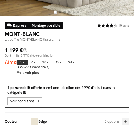
Express
Montage possible
40
avis
Facilité de paiements
MONT-BLANC
Livraison
Lit coffre MONT-BLANC tissu chiné
1 199 €
Aide et contact
Dont
14,86 €
TTC d'éco-participation
Conseil sur mesure
3x
4x
10x
12x
24x
3 x 399 €
(sans frais)
En savoir plus
Mieux nous connaître
1 parure de lit offerte
parmi une sélection dès 999€ d'achat dans la
catégorie lit
Voir conditions
Couleur
Beige
5 options