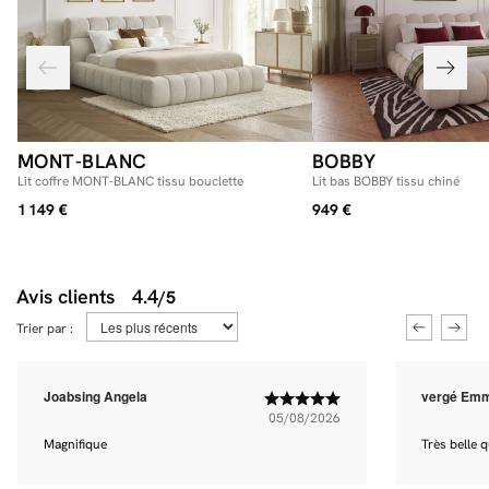
MONT-BLANC
BOBBY
Lit coffre MONT-BLANC tissu bouclette
Lit bas BOBBY tissu chiné
1 149 €
949 €
Avis clients
4.4
/5
Trier par :
Joabsing Angela
vergé Em
05/08/2026
Magnifique
Très belle q