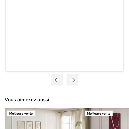
Longueur :
247 cm
Largeur :
231 cm
Hauteur totale :
105 cm
Epaisseur de la tête de lit :
33 cm
Capacité du coffre :
604 L
Dimensions du coffre :
L.180x l.99x H.17.2cm (x2)
Vérins :
1000N
Hauteur pans:
38 cm
Dimensions des colis du lit en 180 x 200 cm :
Colis 1 :
233 x 107 x 35 cm / 50 kg
Colis 2 :
202 x 52 x 40 cm / 43 kg
Colis 3 :
209 x 32 x 40 cm / 32 kg
Colis 4 :
197 x 28 x 13 cm / 30 kg
* Assurez-vous que les colis passent bien dans vos portes et escaliers en
vous référant aux dimensions mentionnées sur la fiche produit.
** Attention, les vérins nécessitent du poids pour être manipulés, veillez à
installer votre matelas avant toute manipulation.
Vous aimerez aussi
Meilleure vente
Meilleure vente