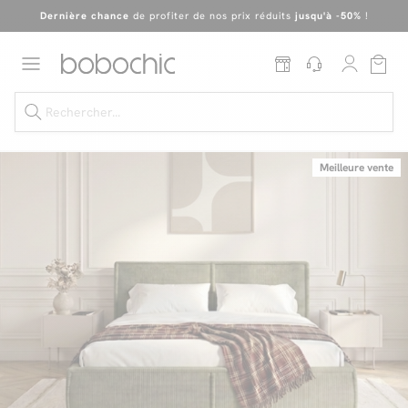
Dernière chance
de profiter de nos prix réduits
jusqu'à -50%
!
Excellent
Une
parure offerte
dès 999€ d'achat dans la catégorie "Lit"
Meilleure vente
Dernière chance jusqu'à -50%
Nos Best-sellers
Nouveautés
Livraison rapide
Vos intérieurs