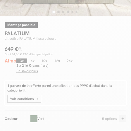
Montage possible
Facilité de paiements
PALATIUM
Livraison
Lit coffre PALATIUM tissu velours
649 €
Aide et contact
Dont
14,86 €
TTC d'éco-participation
Conseil sur mesure
3x
4x
10x
12x
24x
3 x 216 €
(sans frais)
En savoir plus
Mieux nous connaître
1 parure de lit offerte
parmi une sélection dès 999€ d'achat dans la
catégorie lit
Voir conditions
Couleur
Vert
5 options