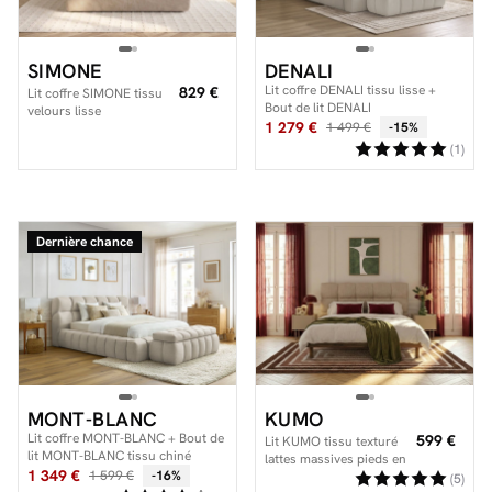
SIMONE
DENALI
Lit coffre DENALI tissu lisse +
829 €
Lit coffre SIMONE tissu
Bout de lit DENALI
velours lisse
1 279 €
1 499 €
-15%
(1)
Dernière chance
MONT-BLANC
KUMO
Lit coffre MONT-BLANC + Bout de
599 €
Lit KUMO tissu texturé
lit MONT-BLANC tissu chiné
lattes massives pieds en
1 349 €
1 599 €
-16%
bois naturel
(5)