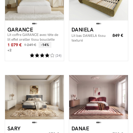
GARANCE
DANIELA
Lit coffre GARANCE avec tête de
849 €
Lit bas DANIELA tissu
lit effet oreiller tissu bouclette
texturé
1 079 €
1 249 €
-14%
+2
(24)
SARY
DANAE