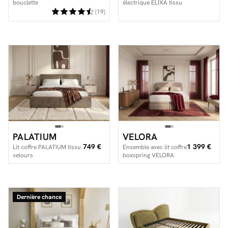
bouclette
électrique ELIXA tissu
texturé + matelas
(19)
hybride
PALATIUM
VELORA
749 €
1 399 €
Lit coffre PALATIUM tissu
Ensemble avec lit coffre
velours
boxspring VELORA
velours lisse + matelas
hybride
Dernière chance