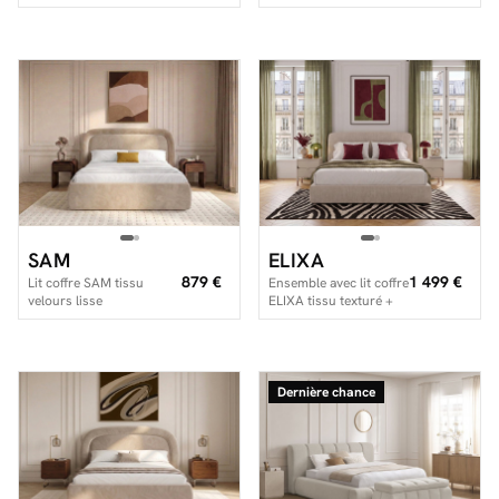
matelas hybride
SAM
ELIXA
879 €
1 499 €
Lit coffre SAM tissu
Ensemble avec lit coffre
velours lisse
ELIXA tissu texturé +
matelas hybride
Dernière chance