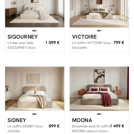
Facilité de paiements
SIGOURNEY
VICTOIRE
Livraison
1 099 €
799 €
Lit bas avec leds
Lit coffre VICTOIRE tissu
SIGOURNEY tissu
bouclette
Aide et contact
bouclette
Conseil sur mesure
Mieux nous connaître
SIDNEY
MOONA
899 €
1 499 €
Lit coffre SIDNEY tissu
Ensemble avec lit coffre
chenille
MOONA velours lisse +