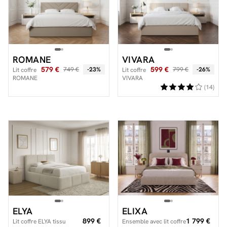
ROMANE
VIVARA
579 €
599 €
749 €
-23%
799 €
-26%
Lit coffre
Lit coffre
ROMANE
VIVARA
rangement
(14)
XL
ELYA
ELIXA
899 €
1 799 €
Lit coffre ELYA tissu
Ensemble avec lit coffre