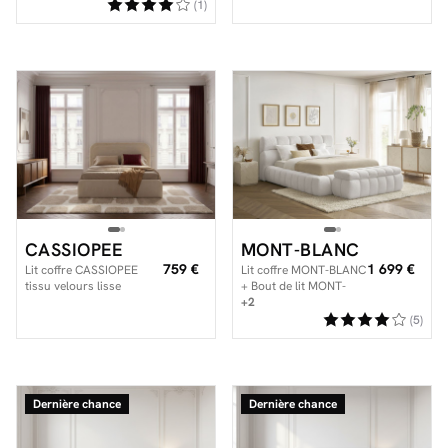
(1)
CASSIOPEE
MONT-BLANC
759 €
1 699 €
Lit coffre CASSIOPEE
Lit coffre MONT-BLANC
tissu velours lisse
+ Bout de lit MONT-
BLANC tissu bouclette
+2
(5)
Dernière chance
Dernière chance