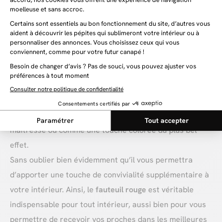
à des teintes neutres comme le gris ou le beige, il
apporte profondeur et élégance à votre décoration.
Polyvalent, le
fauteuil rouge
s'intègre à tous les styles :
dans un décor classique, il évoque raffinement et
sophistication ; dans un environnement contemporain, il
ajoute une note audacieuse. Que votre intérieur soit
industriel, rétro ou scandinave, le fauteuil rouge
trouvera naturellement sa place en tant que pièce
maîtresse ou comme une touche colorée du plus bel
effet.
Sans oublier bien évidemment qu’il vous permettra
d’apporter une touche de convivialité supplémentaire à
votre intérieur. Ainsi, le
fauteuil rouge
est véritable
indispensable pour tout intérieur, aussi bien pour vous
permettre de recevoir vos proches dans les meilleures