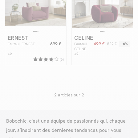
Facilité de paiements
ERNEST
CELINE
Livraison
699 €
499 €
529 €
-6%
Fauteuil ERNEST
Fauteuil
CELINE
Aide et contact
+2
tissu
+2
texturé
(6)
Conseil sur mesure
Mieux nous connaître
2 articles sur 2
Bobochic, c’est une équipe de passionnés qui, chaque
jour, s’inspirent des dernières tendances pour vous