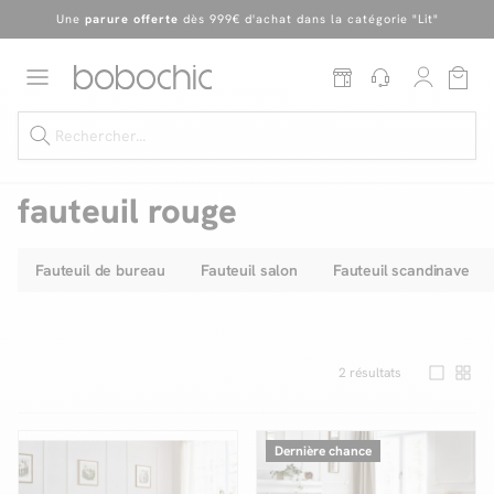
En ce moment, profitez d'un
tapis offert dès 1299€ de canapé
*
Dernière chance
de profiter de nos prix réduits
jusqu'à -50%
!
Excellent
Une
parure offerte
dès 999€ d'achat dans la catégorie "Lit"
fauteuil rouge
Fauteuil de bureau
Fauteuil salon
Fauteuil scandinave
Dernière chance jusqu'à -50%
Nos Best-sellers
Nouveautés
2
résultats
Livraison rapide
Dernière chance
Vos intérieurs