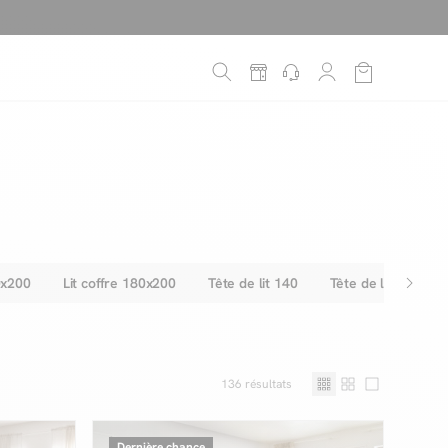
é
*
!
0x200
Lit coffre 180x200
Tête de lit 140
Tête de lit 160
136
résultats
Dernière chance