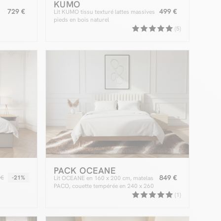
KUMO
729 €
499 €
Lit KUMO tissu texturé lattes massives
pieds en bois naturel
(5)
PACK OCEANE
849 €
 €
-21%
Lit OCEANE en 160 x 200 cm, matelas
PACO, couette tempérée en 240 x 260
cm et deux oreillers RE-DREAM en 60 x
(1)
60 cm