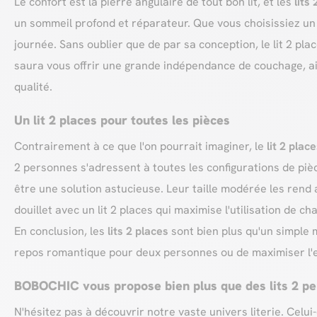
Le confort est la pierre angulaire de tout bon lit, et les
lits
un sommeil profond et réparateur. Que vous choisissiez un
journée. Sans oublier que de par sa conception, le lit 2 pla
saura vous offrir une grande indépendance de couchage, ai
qualité.
Un lit 2 places pour toutes les pièces
Contrairement à ce que l'on pourrait imaginer, le
lit 2 plac
2 personnes s'adressent à toutes les configurations de pièce
être une solution astucieuse. Leur taille modérée les rend
douillet avec un lit 2 places qui maximise l'utilisation de c
En conclusion, les
lits 2 places
sont bien plus qu'un simple m
repos romantique pour deux personnes ou de maximiser l'
BOBOCHIC vous propose bien plus que des lits 2 p
N'hésitez pas à découvrir notre vaste univers literie. Cel