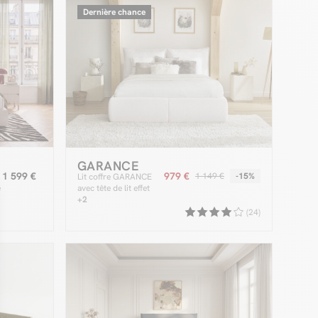
Dernière chance
GARANCE
1 599 €
979 €
1 149 €
-15%
Lit coffre GARANCE
e
avec tête de lit effet
oreiller tissu bouclette
+2
(24)