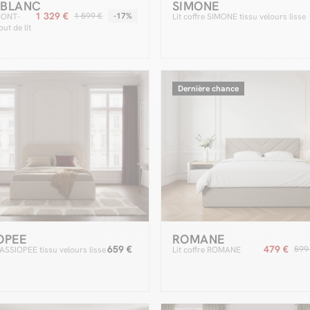
-BLANC
SIMONE
1 329 €
1 599 €
-17%
 MONT-
Lit coffre SIMONE tissu velours lisse
ut de lit
C tissu
Dernière chance
OPEE
ROMANE
659 €
479 €
599
CASSIOPEE tissu velours lisse
Lit coffre ROMANE