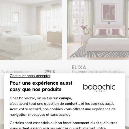
ELIXA
799 €
ELYA tissu bouclette
Ensemble avec lit coffre électrique
ELIXA tissu texturé + matelas hybrid
(19)