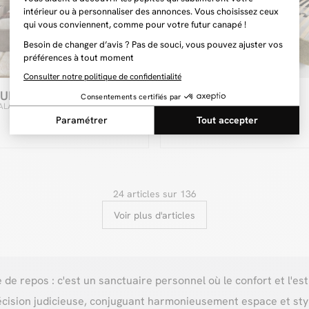
IUM
DANIELA
649 €
PALATIUM tissu velours
Lit bas DANIELA tissu texturé
24 articles sur 136
Voir plus d'articles
e repos : c'est un sanctuaire personnel où le confort et l'esth
cision judicieuse, conjuguant harmonieusement espace et sty