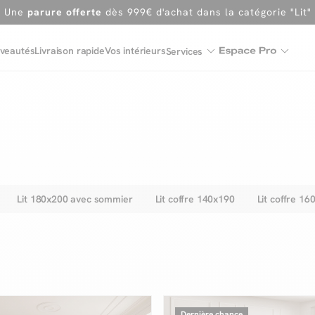
En ce moment, profitez d'un
tapis offert dès 1299€ de canap
Dernière chance
de profiter de nos prix réduits
jusqu'à -50%
veautés
Livraison rapide
Vos intérieurs
Services
Excellent
Une
parure offerte
dès 999€ d'achat dans la catégorie "Lit"
Lit 180x200 avec sommier
Lit coffre 140x190
Lit coffre 16
Dernière chance