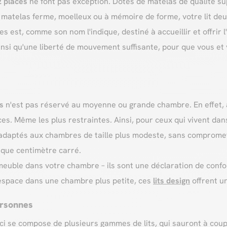
 2 places
ne font pas exception. Dotés de matelas de qualité sup
 matelas ferme, moelleux ou à mémoire de forme, votre lit deu
ces est, comme son nom l'indique, destiné à accueillir et offrir
nsi qu'une liberté de mouvement suffisante, pour que vous et 
es
n'est pas réservé au moyenne ou grande chambre. En effet, a
s. Même les plus restraintes. Ainsi, pour ceux qui vivent dans
 adaptés aux chambres de taille plus modeste, sans compromet
haque centimètre carré.
euble dans votre chambre – ils sont une déclaration de confort,
espace dans une chambre plus petite, ces
lits design
offrent u
ersonnes
ui-ci se compose de plusieurs gammes de lits, qui sauront à co