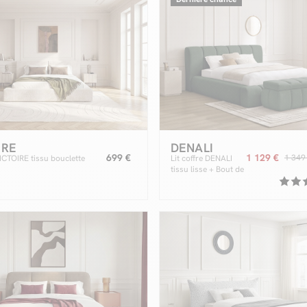
IRE
DENALI
699 €
1 129 €
1 349
VICTOIRE tissu bouclette
Lit coffre DENALI
tissu lisse + Bout de
lit DENALI