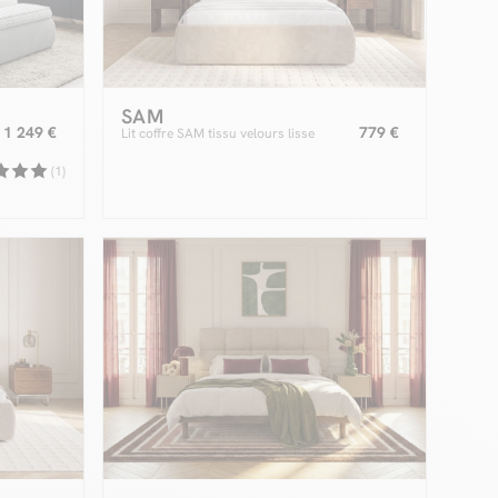
SAM
1 249 €
779 €
Lit coffre SAM tissu velours lisse
(1)