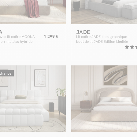
A
JADE
1 299 €
vec lit coffre MOONA
Lit coffre JADE tissu graphique +
se + matelas hybride
bout de lit JADE Edition Limitée
 chance