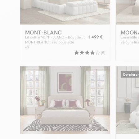
MONT-BLANC
MOON
1 499 €
Lit coffre MONT-BLANC + Bout de lit
Ensemble a
MONT-BLANC tissu bouclette
velours lis
+2
(5)
Dernière