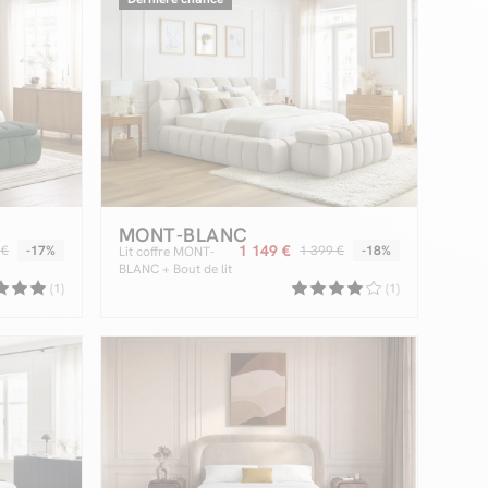
MONT-BLANC
1 149 €
 €
-17%
1 399 €
-18%
Lit coffre MONT-
BLANC + Bout de lit
MONT-BLANC tissu
(1)
(1)
chiné