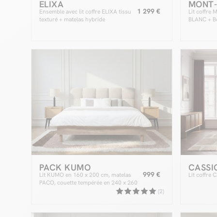
ELIXA
MONT
1 299 €
Ensemble avec lit coffre ELIXA tissu
Lit coffre
texturé + matelas hybride
BLANC + Bo
MONT-BLAN
mesh
PACK KUMO
CASSI
999 €
Lit KUMO en 160 x 200 cm, matelas
Lit coffre 
PACO, couette tempérée en 240 x 260
cm RE-DREAM, deux oreillers RE-
(2)
DREAM en 60 x 60 cm