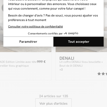
DENALI
999 €
JADE Edition Limitée avec tête
Lit coffre DENALI tissu bouclette +
 oreiller tissu graphique
Bout de lit DENALI
+2
24 articles sur 135
Voir plus d'articles