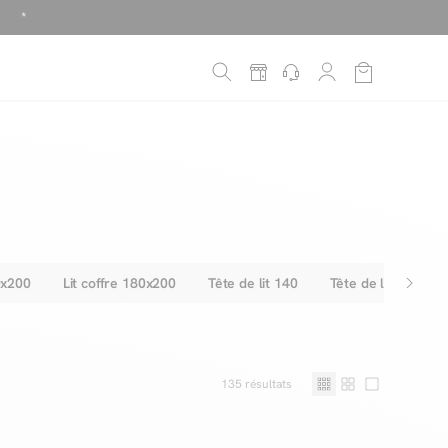
!
é
*
0x200
Lit coffre 180x200
Tête de lit 140
Tête de lit 160
135
résultats