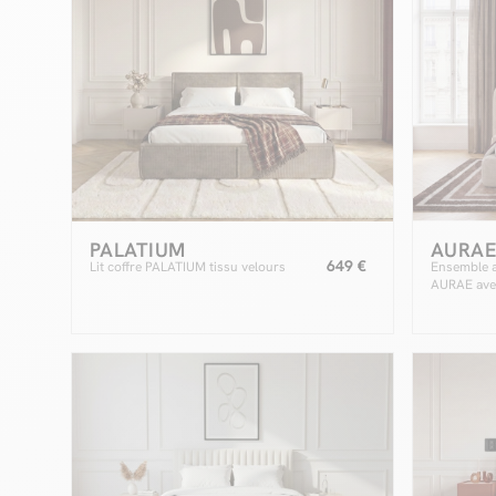
PALATIUM
AURA
649 €
Lit coffre PALATIUM tissu velours
Ensemble av
AURAE avec
matelas hy