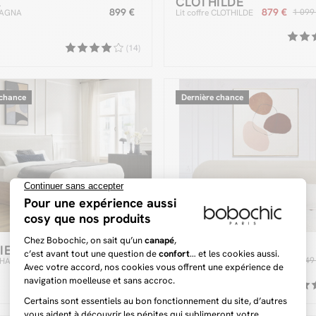
A
CLOTHILDE
899 €
879 €
1 099
 JAGNA
Lit coffre CLOTHILDE
(14)
 chance
Dernière chance
IE
CASSIOPEE
629 €
179 €
799 €
-22%
249
 CHARLIE
Tête de lit CASSIOPEE