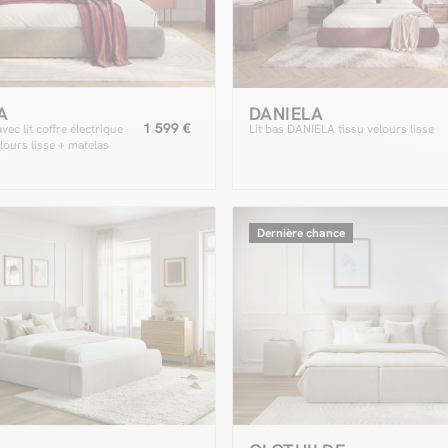
A
DANIELA
1 599 €
ec lit coffre électrique
Lit bas DANIELA tissu velours lisse
urs lisse + matelas
Dernière chance