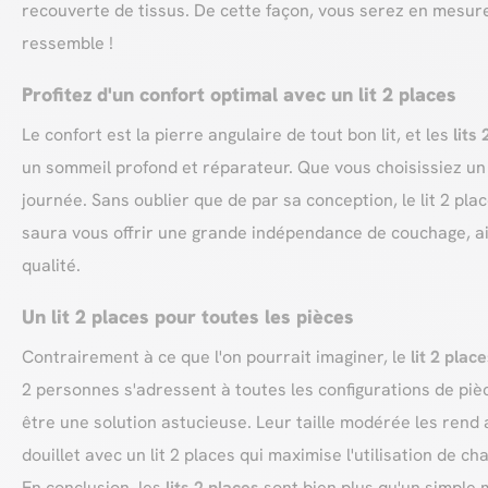
recouverte de tissus. De cette façon, vous serez en mesur
ressemble !
Profitez d'un confort optimal avec un lit 2 places
Le confort est la pierre angulaire de tout bon lit, et les
lits
un sommeil profond et réparateur. Que vous choisissiez un
journée. Sans oublier que de par sa conception, le lit 2 pla
saura vous offrir une grande indépendance de couchage, ai
qualité.
Un lit 2 places pour toutes les pièces
Contrairement à ce que l'on pourrait imaginer, le
lit 2 plac
2 personnes s'adressent à toutes les configurations de pièce
être une solution astucieuse. Leur taille modérée les rend
douillet avec un lit 2 places qui maximise l'utilisation de c
En conclusion, les
lits 2 places
sont bien plus qu'un simple m