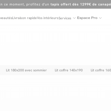
Dernière chance
de profiter de nos prix réduits
jusqu'à -50%
Excellent
veautés
Livraison rapide
Vos intérieurs
Services
En ce moment, profitez d'un
tapis offert dès 1299€ de canap
Lit 180x200 avec sommier
Lit coffre 140x190
Lit coffre 16