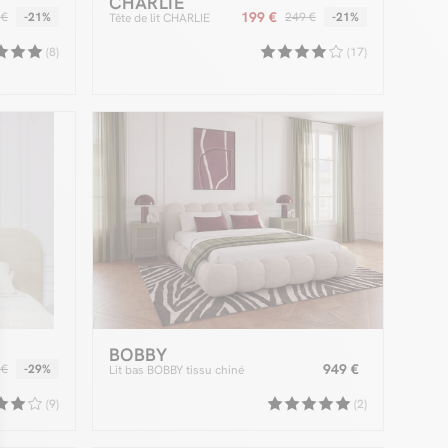
CHARLIE
199 €
 €
-21%
249 €
-21%
Tête de lit CHARLIE
(8)
(17)
BOBBY
949 €
 €
-29%
Lit bas BOBBY tissu chiné
(9)
(2)