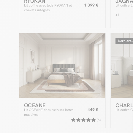
RYOKAN
JAGN
1 399 €
Lit coffre avec leds RYOKAN et
Lit coffre
chevets intégrés
+1
Dernière
OCEANE
CHARL
449 €
Lit OCEANE tissu velours lattes
Lit coffre
massives
(6)