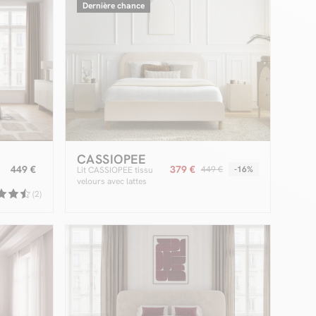
Dernière chance
CASSIOPEE
449 €
379 €
449 €
-16%
Lit CASSIOPEE tissu
velours avec lattes
massives
(2)