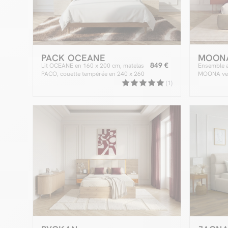
PACK OCEANE
MOON
849 €
Lit OCEANE en 160 x 200 cm, matelas
Ensemble av
PACO, couette tempérée en 240 x 260
MOONA velo
cm et deux oreillers RE-DREAM en 60 x
hybride
(1)
60 cm