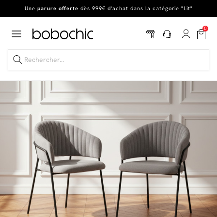
Une
parure offerte
dès 999€ d'achat dans la catégorie "Lit"
En ce moment, profitez d'un
tapis offert dès 1299€ de canapé
*
0
Dernière chance
de profiter de nos prix réduits
jusqu'à -50%
!
Excellent
Une
parure offerte
dès 999€ d'achat dans la catégorie "Lit"
Dernière chance jusqu'à -50%
Nos Best-sellers
Nouveautés
Livraison rapide
Vos intérieurs