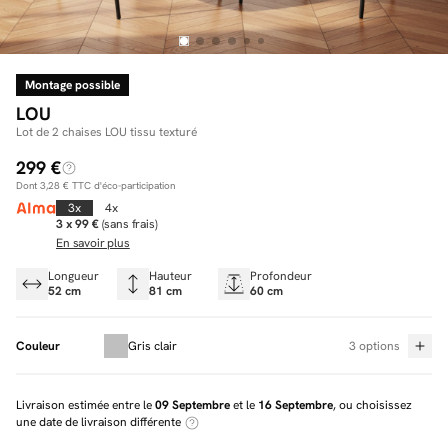
Montage possible
Facilité de paiements
LOU
Livraison
Lot de 2 chaises LOU tissu texturé
299 €
Aide et contact
Dont
3,28 €
TTC d'éco-participation
Conseil sur mesure
3x
4x
3 x 99 €
(sans frais)
En savoir plus
Mieux nous connaître
Longueur
Hauteur
Profondeur
52 cm
81 cm
60 cm
Couleur
Gris clair
3 options
Livraison estimée entre le
09 Septembre
et le
16 Septembre
, ou choisissez
une date de livraison différente