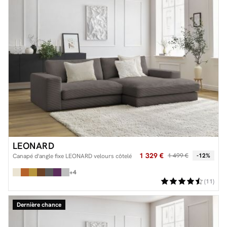
LEONARD
1 329 €
1 499 €
-12%
Canapé d'angle fixe LEONARD velours côtelé
+4
(11)
Dernière chance