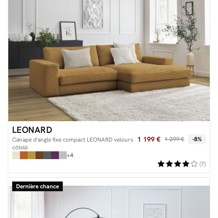
LEONARD
1 199 €
1 299 €
-8%
Canapé d'angle fixe compact LEONARD velours
côtelé
+4
(7)
Dernière chance