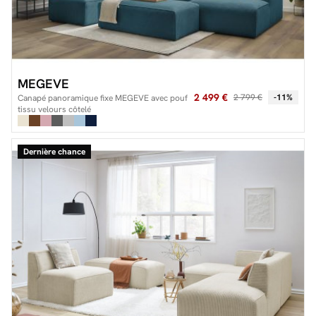
MEGEVE
2 499 €
2 799 €
-11%
Canapé panoramique fixe MEGEVE avec pouf
tissu velours côtelé
Dernière chance