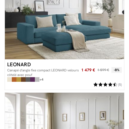
LEONARD
1 479 €
1 599 €
-8%
Canapé d'angle fixe compact LEONARD velours
côtelé avec pouf
+4
(5)