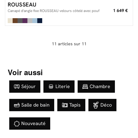
ROUSSEAU
1 649 €
Canapé d'angle fixe ROUSSEAU velours côtelé avec pouf
11 articles sur 11
Voir aussi
Séjour
Literie
Chambre
Salle de bain
Tapis
Déco
Nouveauté