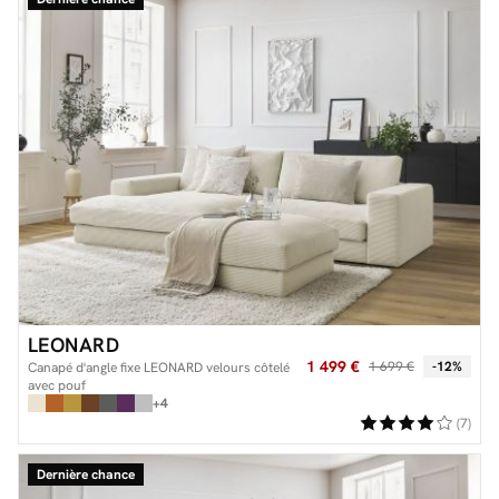
Facilité de paiements
Livraison
Aide et contact
Conseil sur mesure
Mieux nous connaître
LEONARD
1 499 €
1 699 €
-12%
Canapé d'angle fixe LEONARD velours côtelé
avec pouf
+4
(7)
Dernière chance