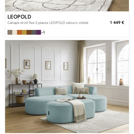
LEOPOLD
1 449 €
Canapé droit fixe 3 places LEOPOLD velours côtelé
+5