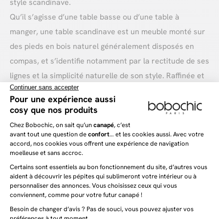
style scandinave.
Qu’il s’agisse d’une table basse ou d’une table à
manger, une table scandinave est un meuble monté sur
des pieds en bois naturel généralement disposés en
compas, et s’identifie notamment par la rectitude de ses
lignes et la simplicité naturelle de son style. Raffinée et
fonctionnelle, la
table scandinave
s’adaptera ainsi
parfaitement à votre intérieur en lui apportant une
touche d’élégance et de sobriété.
Les tables scandinaves que nous vous proposons sont
fabriqués avec des panneaux de particules rappelant
les éléments de la nature comme le chêne ou le pin
massif dont nos tables prennent l’aspect. Les pieds de
nos tables scandinaves sont néanmoins entièrement en
bois naturel, pour leur conférer une note d’authenticité.