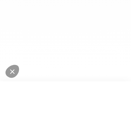
Tous les filtres
✕
NEWSLETTER
Restez au courant des dernières nouveautés
Trier par
Pertinence