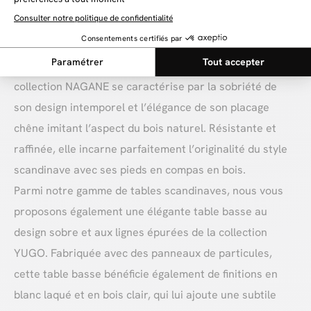
Quelle table scandinave choisir pour
embellir sa décoration intérieure ?
La table à manger scandinave en placage chêne de la
collection NAGANE se caractérise par la sobriété de
son design intemporel et l’élégance de son placage
chêne imitant l’aspect du bois naturel. Résistante et
raffinée, elle incarne parfaitement l’originalité du style
scandinave avec ses pieds en compas en bois.
Parmi notre gamme de tables scandinaves, nous vous
proposons également une élégante table basse au
design sobre et aux lignes épurées de la collection
YUGO. Fabriquée avec des panneaux de particules,
cette table basse bénéficie également de finitions en
blanc laqué et en bois clair, qui lui ajoute une subtile