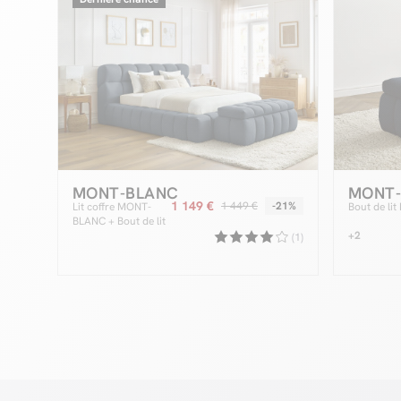
MONT-BLANC
MONT
1 149 €
1 449 €
-21%
Lit coffre MONT-
Bout de li
BLANC + Bout de lit
MONT-BLANC tissu
+2
(1)
chiné