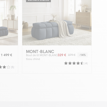
MONT-BLANC
1 499 €
329 €
379 €
-14%
Bout de lit MONT-BLANC
tissu chiné
(4)
(5)