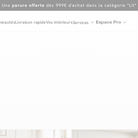
Une
parure offerte
dès 999€ d'achat dans la catégorie "Lit"
En ce moment, profitez d'un
tapis offert dès 1299€ de canap
veautés
Livraison rapide
Vos intérieurs
Services
Dernière chance
de profiter de nos prix réduits
jusqu'à -50%
Excellent
Une
parure offerte
dès 999€ d'achat dans la catégorie "Lit"