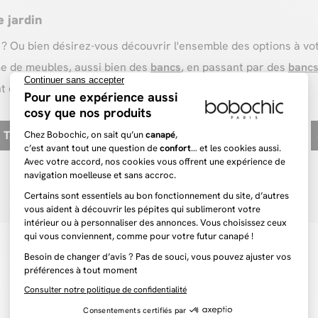
 jardin
 ? Ou bien désirez-vous découvrir l'ensemble des options à vot
e de meubles, aussi bien des
bancs
, en passant par des
bancs
 et convivial !
Table salle à manger
Tapis blanc
Table basse noire