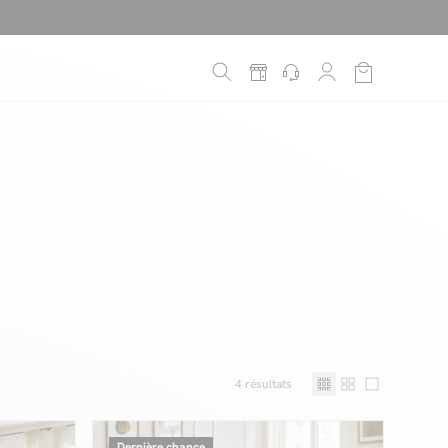
é
*
!
4
résultats
Dernière chance