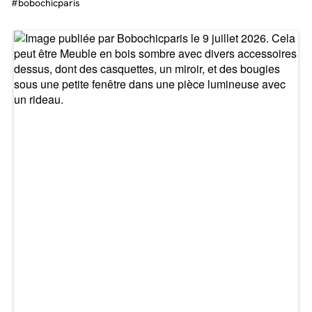
En quête de rangement pour vous aider à optimiser votre intérieur ? Laissez-
vous séduire les buffets de la collection BALTHAZAR ! Grâce à sa structure en
bois de manguier massif, le buffet 2 portes BALTHAZAR est un meuble élégant,
chaleureux qui saura s’intégrer dans tous les intérieurs. Tout en apportant
une touche design avec sa façade de tasseaux de bois travaillé, qui souligne
encore plus son élégance naturelle ! Mais surtout, profitez de ses 2 portes et
3 tiroirs pour disposer de nombreux espaces de rangement. Ainsi, n’ayez
aucune crainte concernant le rangement de votre salon, car ce buffet saura
vous apporter tout l’espace que vous souhaitez !
Petites astuces pour un entretien au quotidien
La collection BALTHAZAR se distingue par sa beauté et son éclat de douceur.
Alors, il est impensable de ne pas en prendre soin et de le laisser perdre de sa
superbe valeur. Ainsi, au quotidien, dépoussiérez avec un chiffon doux
régulièrement. Pour un nettoyage approfondi, utilisez un chiffon et un aérosol
anti-poussière. Évitez un contact prolongé avec l'eau et veillez à toujours
essuyer votre meuble avec un chiffon sec.