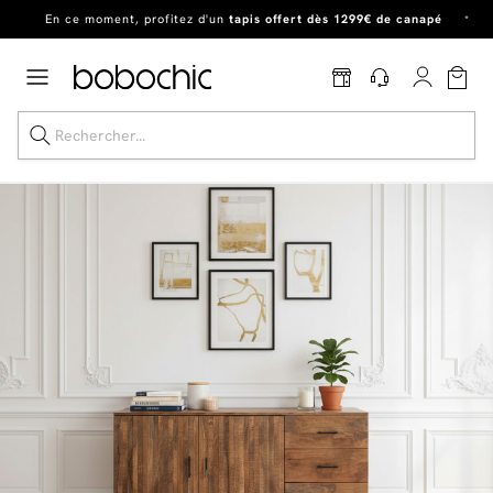
En ce moment, profitez d'un
tapis offert dès 1299€ de canapé
*
Dernière chance
de profiter de nos prix réduits
jusqu'à -50%
!
Excellent
Une
parure offerte
dès 999€ d'achat dans la catégorie "Lit"
Dernière chance jusqu'à -50%
Nos Best-sellers
Nouveautés
Livraison rapide
Vos intérieurs