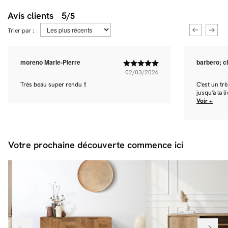
Avis clients
5
/5
Trier par :
moreno Marie-Pierre
barbero; c
02/03/2026
Très beau super rendu !!
C'est un tr
jusqu'à la l
Voir +
Votre prochaine découverte commence ici