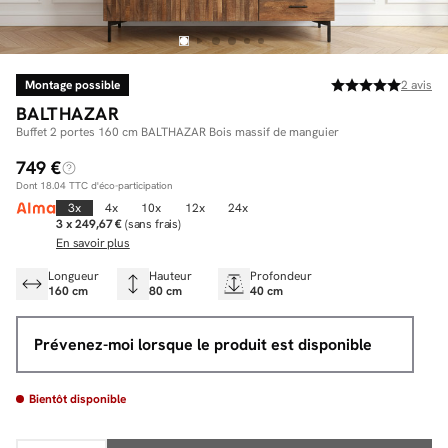
Montage possible
2
avis
Facilité de paiements
BALTHAZAR
Livraison
Buffet 2 portes 160 cm BALTHAZAR Bois massif de manguier
749 €
Aide et contact
Dont
18.04
TTC d'éco-participation
Conseil sur mesure
3x
4x
10x
12x
24x
3 x 249,67 €
(sans frais)
En savoir plus
Mieux nous connaître
Longueur
Hauteur
Profondeur
160 cm
80 cm
40 cm
Prévenez-moi lorsque le produit est disponible
Bientôt disponible