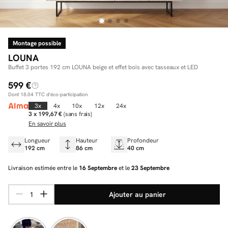
Montage possible
Facilité de paiements
LOUNA
Livraison
Buffet 3 portes 192 cm LOUNA beige et effet bois avec tasseaux et LED
599 €
Aide et contact
Dont
18.04
TTC d'éco-participation
Conseil sur mesure
3x
4x
10x
12x
24x
3 x 199,67 €
(sans frais)
En savoir plus
Mieux nous connaître
Longueur
Hauteur
Profondeur
192 cm
86 cm
40 cm
Livraison estimée entre le
16 Septembre
et le
23 Septembre
Ajouter au panier