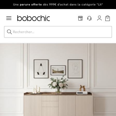
Une
parure offerte
dès 999€ d'achat dans la catégorie "Lit"
En ce moment, profitez d'un
tapis offert dès 1299€ de canapé
*
Dernière chance
de profiter de nos prix réduits
jusqu'à -50%
!
Excellent
Une
parure offerte
dès 999€ d'achat dans la catégorie "Lit"
Dernière chance jusqu'à -50%
Nos Best-sellers
Nouveautés
Livraison rapide
Vos intérieurs