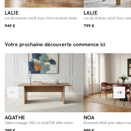
LALIE
LALIE
Lot de chaises LALIE tissu chiné et pieds étoile
Lot de chaises LALIE tissu velo
scandinaves bois
949 €
799 €
Votre prochaine découverte commence ici
AGATHE
NOA
Table à manger 200 cm AGATHE effet chêne
Ensemble NOA avec table à m
+ 4 chaises ROSA
399 €
999 €