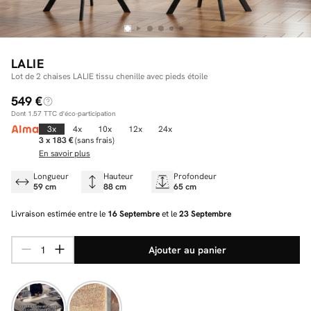
Facilité de paiements
LALIE
Lot de 2 chaises LALIE tissu chenille avec pieds étoile
Livraison
549 €
Dont
1.57
TTC d'éco-participation
Aide et contact
3x
4x
10x
12x
24x
3 x 183 €
(sans frais)
Conseil sur mesure
En savoir plus
Mieux nous connaître
Longueur
Hauteur
Profondeur
59 cm
88 cm
65 cm
Livraison estimée entre le
16 Septembre
et le
23 Septembre
Ajouter au panier