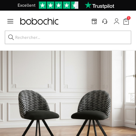
Une
parure offerte
dès 999€ d'achat dans la catégorie "Lit"
En ce moment, profitez d'un
tapis offert dès 1299€ de canapé
*
0
Dernière chance
de profiter de nos prix réduits
jusqu'à -50%
!
Excellent
Une
parure offerte
dès 999€ d'achat dans la catégorie "Lit"
Dernière chance jusqu'à -50%
Nos Best-sellers
Nouveautés
Livraison rapide
Vos intérieurs