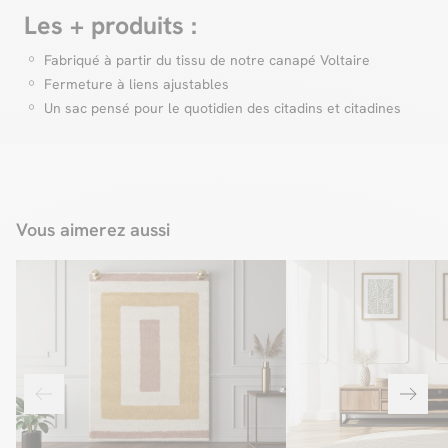
contenir toutes vos affaires du quotidien.
Les + produits :
Zoom sur nos frais de livraison
On vous explique tout !
Fabriqué à partir du tissu de notre canapé Voltaire
Zoom livraison
Fermeture à liens ajustables
Un sac pensé pour le quotidien des citadins et citadines
Vous aimerez aussi