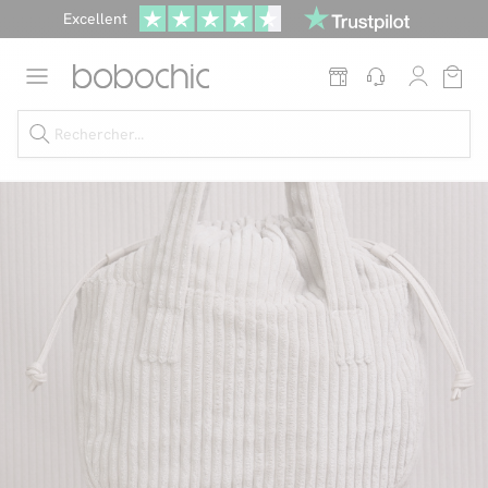
Excellent
Une
parure offerte
dès 999€ d'achat dans la catégorie "Lit"
Dernière chance jusqu'à -50%
Nos Best-sellers
Nouveautés
Livraison rapide
Vos intérieurs