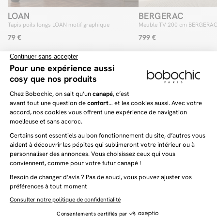
LOAN
BERGERAC
Tapis poils longs LOAN motif graphique
Meuble TV 200 cm BERGERAC 
manguier
79 €
799 €
Votre prochaine découverte commence ici
LOAN
BERGERAC
Tapis poils longs LOAN motif graphique
Meuble TV 200 cm BERGERAC 
manguier
79 €
799 €