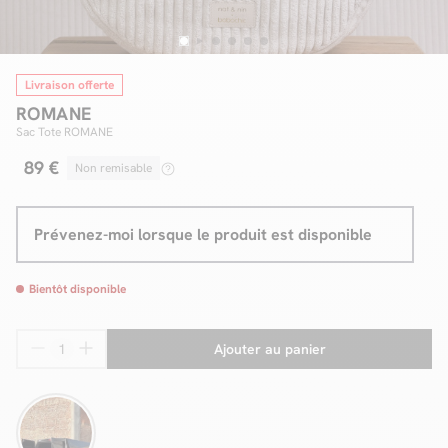
Livraison offerte
Facilité de paiements
ROMANE
Livraison
Sac Tote ROMANE
89 €
Aide et contact
Conseil sur mesure
Prévenez-moi lorsque le produit est disponible
Mieux nous connaître
Bientôt disponible
Ajouter au panier