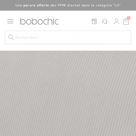
Une
parure offerte
dès 999€ d'achat dans la catégorie "Lit"
En ce moment, profitez d'un
tapis offert dès 1299€ de canapé
*
0
Dernière chance
de profiter de nos prix réduits
jusqu'à -50%
!
Excellent
Une
parure offerte
dès 999€ d'achat dans la catégorie "Lit"
Dernière chance jusqu'à -50%
Nos Best-sellers
Nouveautés
Livraison rapide
Vos intérieurs