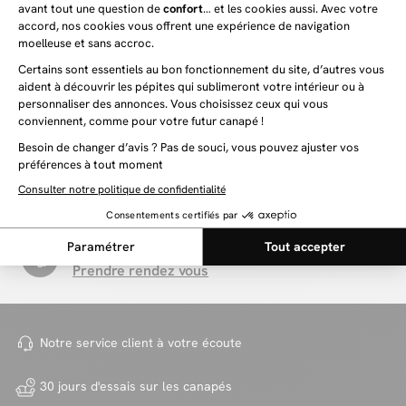
Canapé droit fixe 4 places VOLTAIRE assise
Canapé d'angle réversible conv
profonde
MONACO velours côtelé
1 499 €
1 639 €
1 819 €
-10%
Besoin d'information ?
Par téléphone
+33 1 76 36 12 35
Par mail
Contactez-nous
Par visioconférence
Prendre rendez vous
Notre service client à votre
écoute
30 jours d'essais sur
les canapés