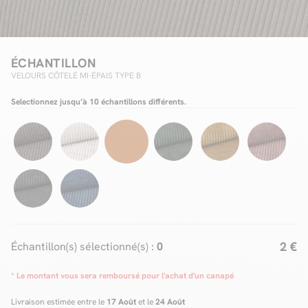
Facilité de paiements
ÉCHANTILLON
VELOURS CÔTELÉ MI-ÉPAIS TYPE B
Livraison
Selectionnez jusqu’à 10 échantillons différents.
Aide et contact
Conseil sur mesure
Mieux nous connaître
2 €
Échantillon(s) sélectionné(s) :
0
* Le montant vous sera remboursé pour l'achat d'un canapé
Livraison estimée entre le
17 Août
et le
24 Août