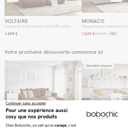
VOLTAIRE
MONACO
Canapé droit fixe 4 places VOLTAIRE assise
Canapé d'angle réversible conv
profonde
MONACO velours côtelé
1 499 €
1 639 €
1 819 €
-10%
Votre prochaine découverte commence ici
Dernière chance
VOLTAIRE
MONACO