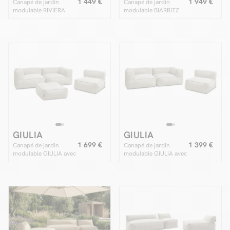
1 449 €
1 949 €
Canapé de jardin
Canapé de jardin
modulable RIVIERA
modulable BIARRITZ
avec 1 chauffeuse 1
avec bâche de
place, 1 chauffeuse 2
protection, 1
places et 1 méridienne
chauffeuse 2 places et
2 méridiennes
GIULIA
GIULIA
1 699 €
1 399 €
Canapé de jardin
Canapé de jardin
modulable GIULIA avec
modulable GIULIA avec
bâche de protection, 2
bâche de protection, 2
angles, 1 chauffeuse 1
angles et 1 chauffeuse
place et 1 pouf
1 place