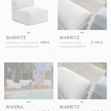
BIARRITZ
BIARRITZ
499 €
2 149 €
Chauffeuse 1 place sans
Canapé de jardin
accoudoir avec bâche de
modulable BIARRITZ
protection pour canapé
avec bâche de
de jardin modulable
protection, 1
BIARRITZ
chauffeuse 2 places, 2
méridiennes et 1 pouf
RIVIERA
BIARRITZ