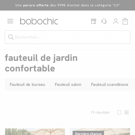
En ce moment, profitez d'un
tapis offert dès 1299€ de canapé
*
Dernière chance
de profiter de nos prix réduits
jusqu'à -50%
!
Excellent
Une
parure offerte
dès 999€ d'achat dans la catégorie "Lit"
fauteuil de jardin
confortable
Dernière chance jusqu'à -50%
Fauteuil de bureau
Fauteuil salon
Fauteuil scandinave
Nos Best-sellers
Nouveautés
19
résultats
Livraison rapide
Vos intérieurs
Dernière chance