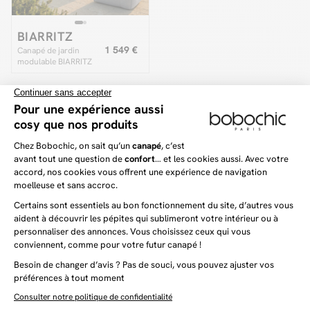
BIARRITZ
1 549 €
Canapé de jardin
modulable BIARRITZ
avec bâche de
protection, 2
chauffeuses 1 place et
1 méridienne
19 articles sur 19
Quoi de plus agréable que de profiter du beau temps
dans son jardin ? Pour celles et ceux qui disposent d’un
jardin, d’un balcon ou bien d’une petite terrasse, il est
souvent complexe de trouver le mobilier idéal pour ce
dernier. En effet, faut-il investir dans du mobilier
pratique, résistant aux intempéries ? Ou bien plutôt se