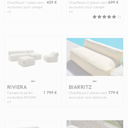
429 €
699 €
Chauffeuse 1 place sans
Chauffeuse 2 places sans
accoudoir pour canapé
accoudoir pour canapé
de jardin modulable
+1
de jardin modulable
+1
RIVIERA tissu chiné
RIVIERA tissu chiné
(1)
RIVIERA
BIARRITZ
1 799 €
779 €
Canapé de jardin
Chauffeuse 2 places sans
modulable RIVIERA
accoudoir avec bâche de
tissu chiné avec 1
+1
protection pour canapé
chauffeuse 1 place, 1
de jardin modulable
chauffeuse 2 places, 1
BIARRITZ
méridienne et 1 pouf