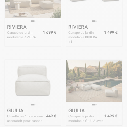
RIVIERA
RIVIERA
1 699 €
1 499 €
Canapé de jardin
Canapé de jardin
modulable RIVIERA
modulable RIVIERA
avec 1 chauffeuse 1
tissu chiné avec 1
+1
place, 1 chauffeuse 2
chauffeuse 1 place, 1
places, 1 méridienne et
chauffeuse 2 places et
1 pouf
1 méridienne
GIULIA
GIULIA
449 €
1 499 €
Chauffeuse 1 place sans
Canapé de jardin
accoudoir pour canapé
modulable GIULIA avec
de jardin modulable
bâche de protection, 1