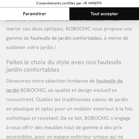
faire plaisir, et se laisser séduire par de beaux meubles,
élégants et pleins de charme, qui feront de votre
extérieur un espace chaleureux et convivial ? Pour
marier ces deux optiques, BOBOCHIC vous propose une
gamme de
fauteuils de jardin confortables
, à même de
sublimer votre jardin !
Faites le choix du style avec nos fauteuils
jardin confortables
Découvrez notre sélection tendance de
fauteuils de
jardin
BOBOCHIC, où qualité et design exclusif se
rencontrent. Oubliez les traditionnels salons de jardin
en plastique et optez pour un mobilier extérieur à la fois
esthétique et résistant. De ce fait, BOBOCHIC s’engage
à vous offrir des meubles haut de gamme à des prix
accessibles, pour un espace extérieur unique qui ne