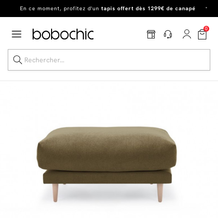
En ce moment, profitez d'un
tapis offert dès 1299€ de canapé
*
Dernière chance
de profiter de nos prix réduits
jusqu'à -50%
!
0
Excellent
En ce moment, profitez d'un
tapis offert dès 1299€ de canapé
*
Dernière chance jusqu'à -50%
Nos Best-sellers
Nouveautés
Livraison rapide
Vos intérieurs