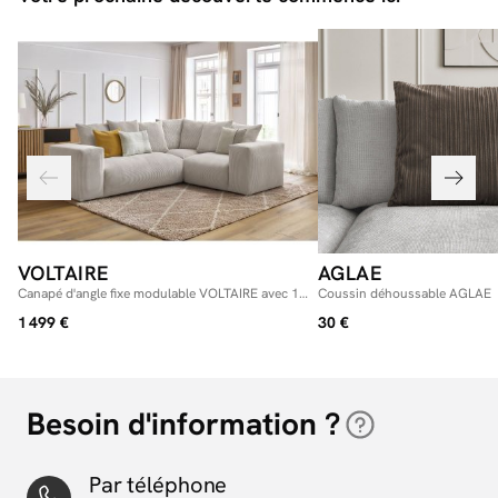
VOLTAIRE
AGLAE
Canapé d'angle fixe modulable VOLTAIRE avec 1
Coussin déhoussable AGLAE
chauffeuse 2 places, 1 angle et 1 chauffeuse 1
1 499 €
30 €
place
Besoin d'information ?
Par téléphone