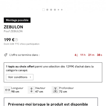
Montage possible
Facilité de paiements
ZEBULON
Livraison
Pouf ZEBULON
199 €
Aide et contact
Dont
3.88
TTC d'éco-participation
Conseil sur mesure
L'offre se termine dans :
6
j
11
h
21
m
38
s
Mieux nous connaître
1 tapis au choix offert
parmi une sélection dès 1299€ d'achat dans la
catégorie canapé.
Voir conditions
Longueur
Hauteur
Profondeur
98 cm
47 cm
72 cm
Prévenez-moi lorsque le produit est disponible