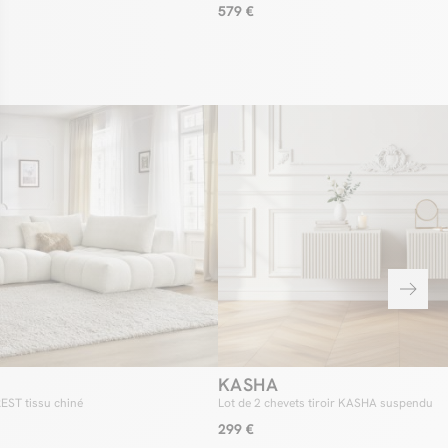
canapé à votre intérieur
579 €
tout de cette nouvelle GUSTAVE, c’est bien sa modularité. Grâce à
ules (chauffeuse avec et sans accoudoir, méridienne avec et sans
us ne rencontrerez aucune difficulté à adapter votre canapé à vos
ins du moment. Ainsi, n’ayez pas de crainte lors de votre choix, car
éagençant ses modules, vous pourrez intégrer un canapé GUSTAVE
ypes de pièces !
place supplémentaire dans votre canapé
z à trouver que votre canapé manque de place ? Vous n’avez
 à avoir, car avec le module chauffeuse sans accoudoir, vous
r en toute simplicité votre canapé GUSTAVE. En effet, grâce à un
oche simple et ingénieux, vous serez en mesure de compléter
vec une chauffeuse supplémentaire. Enfin, n’oublions pas que le
re utilisé aussi bien dans votre canapé que séparément, en tant
appoint particulièrement élégant et au grand confort !
KASHA
REST tissu chiné
Lot de 2 chevets tiroir KASHA suspendu
299 €