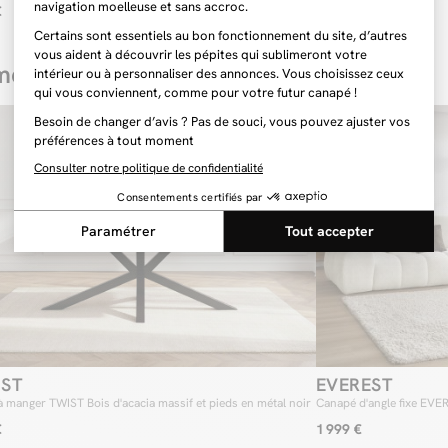
MTE
JEANNE tissu velours
Adaptez votre 
€
559 €
Le principal a
ses quatre mod
accoudoir), vo
ence ici
envies et beso
en retirant, r
dans tous les t
Besoin d’une 
Meilleure vente
Vous commence
aucune crainte
pourrez adapte
système d’accr
votre canapé a
module peut êt
que fauteuil d’
IST
EVEREST
à manger TWIST Bois d'acacia massif et pieds en métal noir
Canapé d'angle fixe EVE
€
1 999 €