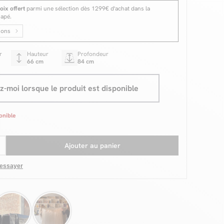
oix offert
parmi une sélection dès 1299€ d'achat dans la
napé.
ions
r
Hauteur
Profondeur
66 cm
84 cm
-moi lorsque le produit est disponible
onible
Ajouter au panier
 essayer