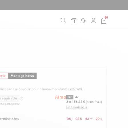
0
erte
Montage inclus
E
place sans accoudoir pour canapé modulable GUSTAVE
3x
4x
3 x 156,33 €
(sans frais)
co-participation
En savoir plus
 termine dans :
05
j
03
h
43
m
27
s