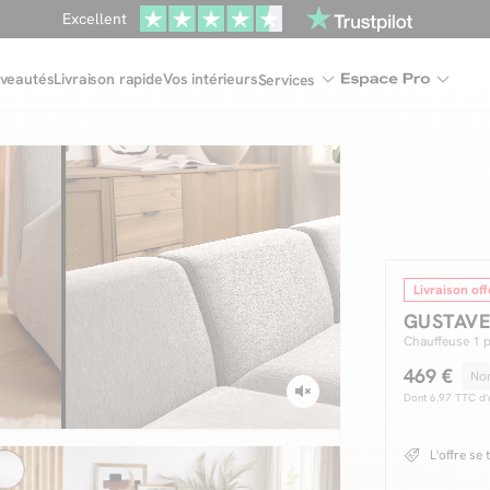
Une
parure offerte
dès 999€ d'achat dans la catégorie "Lit"
veautés
Livraison rapide
Vos intérieurs
Services
Livraison off
GUSTAV
Chauffeuse 1 
469 €
Dont
6.97
TTC d'é
L'offre se