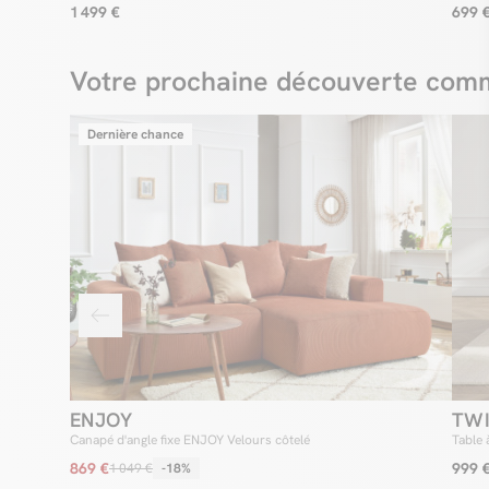
LECO
1 499 €
699 
Votre prochaine découverte comm
Dernière chance
ENJOY
TW
Canapé d'angle fixe ENJOY Velours côtelé
Table 
869 €
999 
1 049 €
-18%