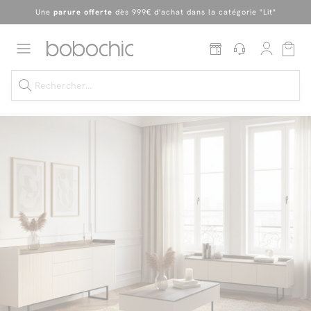
En ce moment, profitez d'un
tapis offert dès 1299€ de canapé
*
Dernière chance
de profiter de nos prix réduits
jusqu'à -50%
!
Excellent
Une
parure offerte
dès 999€ d'achat dans la catégorie "Lit"
Dernière chance jusqu'à -50%
Nos Best-sellers
Nouveautés
Livraison rapide
Vos intérieurs