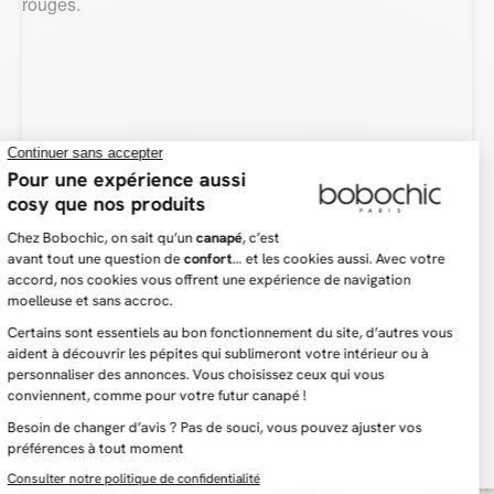
embellir votre espace de vie.
La table basse de la collection LOUNA est une pièce de mobilier élégante et
pratique, conçue pour apporter une touche de modernité à votre salon. Avec
des dimensions de 100 cm de largeur, 50 cm de hauteur et 68 cm de
profondeur, cette table basse est idéale pour compléter votre espace de vie
avec style et fonctionnalité. Cette table basse dispose d'un grand espace de
rangement fermé sous le plateau, accessible par une porte rabattable. Cet
espace de rangement est parfait pour garder vos magazines, télécommandes,
et autres objets personnels à portée de main, tout en les dissimulant pour
maintenir une apparence propre et ordonnée. Les pieds en métal noir
ajoutent une touche de modernité et de robustesse à l'ensemble du meuble.
Le dessus de la table, en aspect effet noyer, s'harmonise élégamment avec les
façades beige clair, créant une esthétique visuelle apaisante et sophistiquée.
Cette table basse combine esthétique et praticité, offrant une solution
élégante pour organiser et embellir votre espace de vie sans compromettre la
fonctionnalité.
Vous aimerez aussi