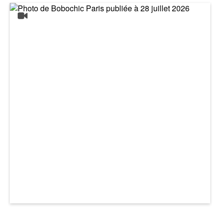
Colis 1 : 100 x 11 x 61 cm / 26 kg
* Assurez-vous que les colis passent bien dans vos portes et escaliers en
vous référant aux dimensions mentionnées sur la fiche produit.