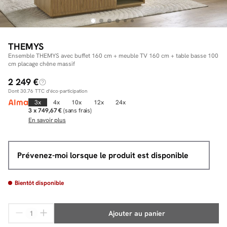
Facilité de paiements
THEMYS
Ensemble THEMYS avec buffet 160 cm + meuble TV 160 cm + table basse 100
cm placage chêne massif
Livraison
2 249 €
Aide et contact
Dont
30.76
TTC d'éco-participation
3x
4x
10x
12x
24x
Conseil sur mesure
3 x 749,67 €
(sans frais)
En savoir plus
Mieux nous connaître
Prévenez-moi lorsque le produit est disponible
Bientôt disponible
Ajouter au panier