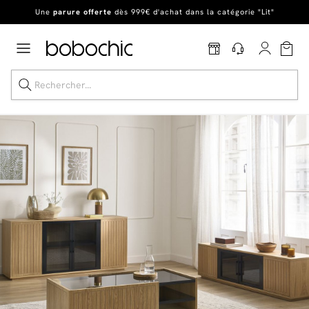
Une
parure offerte
dès 999€ d'achat dans la catégorie "Lit"
En ce moment, profitez d'un
tapis offert dès 1299€ de canapé
*
Dernière chance
de profiter de nos prix réduits
jusqu'à -50%
!
Excellent
Une
parure offerte
dès 999€ d'achat dans la catégorie "Lit"
Dernière chance jusqu'à -50%
Nos Best-sellers
Nouveautés
Livraison rapide
Vos intérieurs