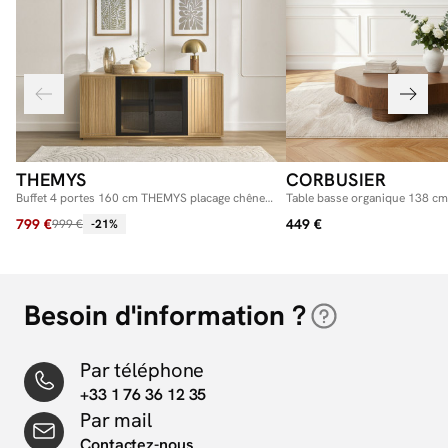
THEMYS
CORBUSIER
Buffet 4 portes 160 cm THEMYS placage chêne
Table basse organique 138 c
massif
placage chêne massif
799 €
449 €
999 €
-21%
Besoin d'information ?
Par téléphone
+33 1 76 36 12 35
Par mail
Contactez-nous