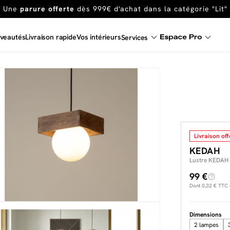
En ce moment, profitez d'un
tapis offert dès 1299€ de canap
Dernière chance
de profiter de nos prix réduits
jusqu'à -50%
veautés
Livraison rapide
Vos intérieurs
Services
Excellent
Une
parure offerte
dès 999€ d'achat dans la catégorie "Lit"
Livraison off
KEDAH
Lustre KEDAH 
99 €
Dont
0,32 €
TTC d
Dimensions
2 lampes