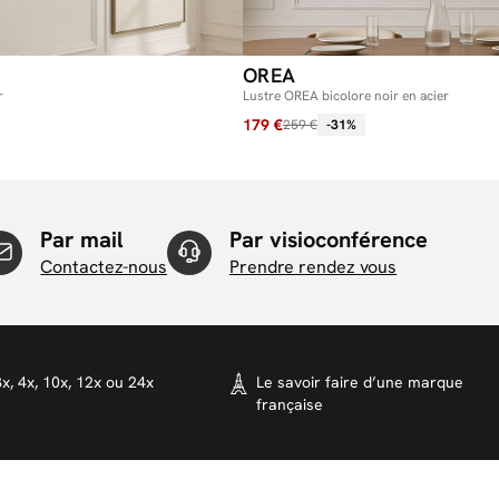
OREA
r
Lustre OREA bicolore noir en acier
179 €
259 €
-31%
Par mail
Par visioconférence
Contactez-nous
Prendre rendez vous
x, 4x, 10x, 12x ou 24x
Le savoir faire d’une marque
française