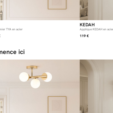
Profondeur 
Longueur ma
Poids : 1,3 
Dimensions du 
KEDAH
24 x 46 x 2
nier TYA en acier
Applique KEDAH en acie
Dimensions du
€
119 €
Diamètre du
Longueur du
Profondeur 
Longueur ma
ence ici
Poids : 1,8 
Dimensions du 
22 x 28 x 6
* Assurez-vous
référant aux d