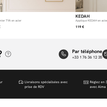
KEDAH
nier TYA en acier
Applique KEDAH en acie
€
119 €
?
Par téléphone
+33 1 76 36 12 35
ur
Livraisons spécialisées avec
Réglez en 3
prise de RDV
avec Alma