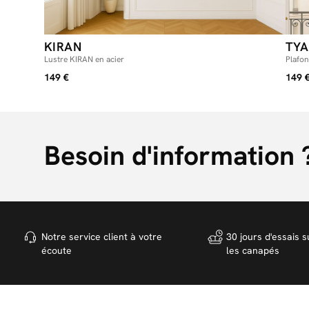
KIRAN
TYA
Lustre KIRAN en acier
Plafon
149 €
149 
Besoin d'information 
Notre service client à votre
30 jours d'essais s
écoute
les canapés