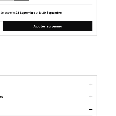
mée entre le
23 Septembre
et le
30 Septembre
Ajouter au panier
ues
Entretien
Nettoyer avec un chiffon sec
Pologne
Hauteur de l'abat-jour (cm)
14
roche
Oui
Diamètre de l'abat-jour (cm)
14