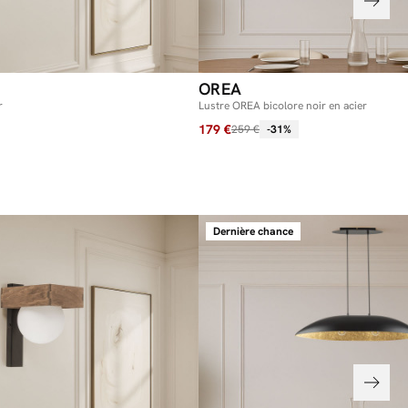
du luminaire : 15 cm
x du câble : 80 cm
kg
colis du luminaire 2 lampes :
OREA
0 cm / 1,69 kg
r
Lustre OREA bicolore noir en acier
 luminaire 3 lampes :
179 €
259 €
-31%
 globe : 14 cm
 luminaire : 61 cm
du luminaire : 15 cm
x du câble : 80 cm
kg
colis du luminaire 3 lampes :
Dernière chance
4 cm / 2,34 kg
 que les colis passent bien dans vos portes et escaliers en vous
imensions mentionnées sur la fiche produit.