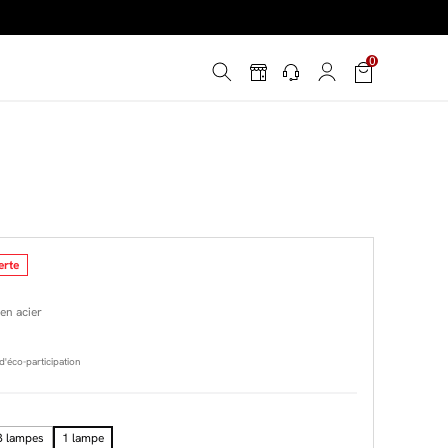
é
*
!
0
erte
en acier
'éco-participation
3 lampes
1 lampe