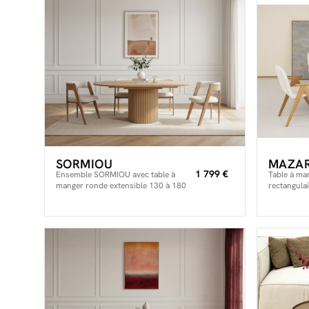
SORMIOU
MAZA
1 799 €
Ensemble SORMIOU avec table à
Table à ma
manger ronde extensible 130 à 180
rectangula
cm + lot de chaises BASTIDE placage
MAZARGUES
chêne massif