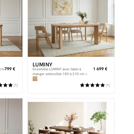
LUMINY
799 €
1 699 €
 cm
Ensemble LUMINY avec table à
manger extensible 150 à 210 cm +
chaises BASTIDE placage chêne
massif
(1)
(1)