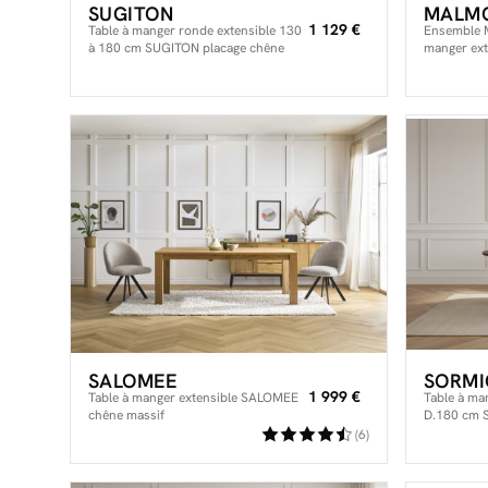
SUGITON
MALM
1 129 €
Table à manger ronde extensible 130
Ensemble 
à 180 cm SUGITON placage chêne
manger ext
massif
chaises BA
massif
SALOMEE
SORMI
1 999 €
Table à manger extensible SALOMEE
Table à ma
chêne massif
D.180 cm 
massif
(6)