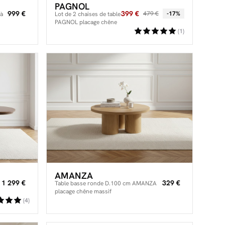
PAGNOL
999 €
399 €
479 €
-17%
 à
Lot de 2 chaises de table
PAGNOL placage chêne
massif et tissu bouclette
(1)
AMANZA
1 299 €
329 €
Table basse ronde D.100 cm AMANZA
placage chêne massif
(4)