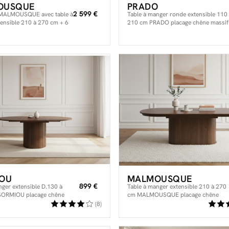
OUSQUE
PRADO
2 599 €
MALMOUSQUE avec table à
Table à manger ronde extensible 110
ensible 210 à 270 cm + 6
210 cm PRADO placage chêne massif
STIDE placage chêne
OU
MALMOUSQUE
899 €
nger extensible D.130 à
Table à manger extensible 210 à 270
SORMIOU placage chêne
cm MALMOUSQUE placage chêne
massif
(8)