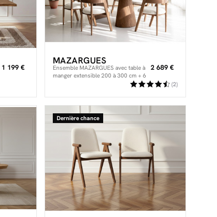
MAZARGUES
1 199 €
2 689 €
Ensemble MAZARGUES avec table à
manger extensible 200 à 300 cm + 6
chaises BASTIDE placage chêne
(2)
massif
Dernière chance