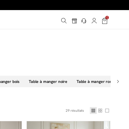
é
*
!
0
manger bois
Table à manger noire
Table à manger ronde
T
29
résultats