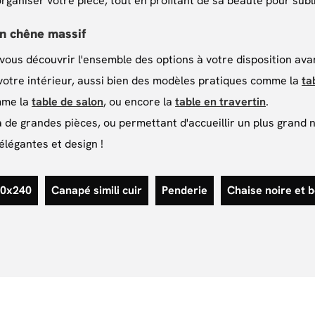
rganiser votre pièce, tout en profitant de sa beauté pour subl
n chêne massif
-vous découvrir l'ensemble des options à votre disposition avan
tre intérieur, aussi bien des modèles pratiques comme la
ta
mme la
table de salon
, ou encore la
table en travertin
.
 à de grandes pièces, ou permettant d'accueillir un plus gra
 élégantes et design !
220x240
Canapé simili cuir
Penderie
Chaise noire et b