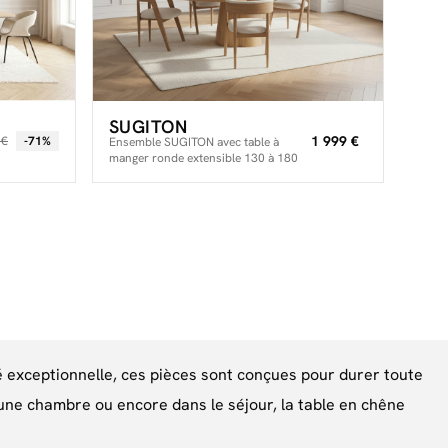
SUGITON
1 999 €
 €
-71%
Ensemble SUGITON avec table à
manger ronde extensible 130 à 180
cm + lot de chaises BASTIDE placage
chêne massif
té exceptionnelle, ces pièces sont conçues pour durer toute
 une chambre ou encore dans le séjour, la table en chêne