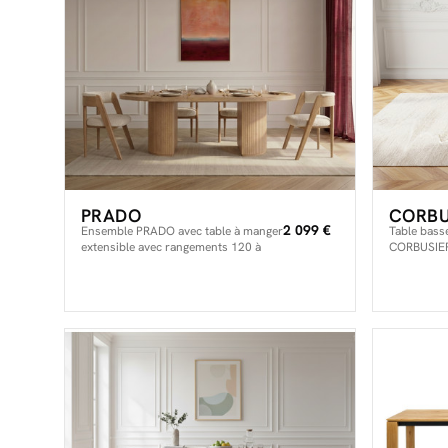
PRADO
CORBU
2 099 €
Ensemble PRADO avec table à manger
Table bass
extensible avec rangements 120 à
CORBUSIER
204 cm + lot de chaises BASTIDE
placage chêne massif