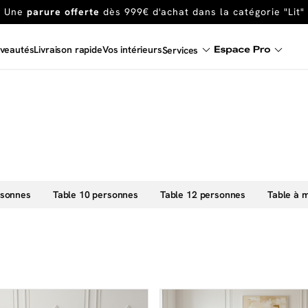
En ce moment, profitez d'un
tapis offert dès 1299€ de canap
Dernière chance
de profiter de nos prix réduits
jusqu'à -50%
veautés
Livraison rapide
Vos intérieurs
Services
Excellent
Une
parure offerte
dès 999€ d'achat dans la catégorie "Lit"
rsonnes
Table 10 personnes
Table 12 personnes
Table à 