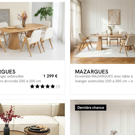
RGUES
MAZARGUES
1 299 €
nger extensible
Ensemble MAZARGUES avec table à
ire arrondie 200 à 300 cm
manger extensible 200 à 300 cm + 6
 placage chêne massif
chaises PAGNOL placage chêne
(1)
massif
Dernière chance